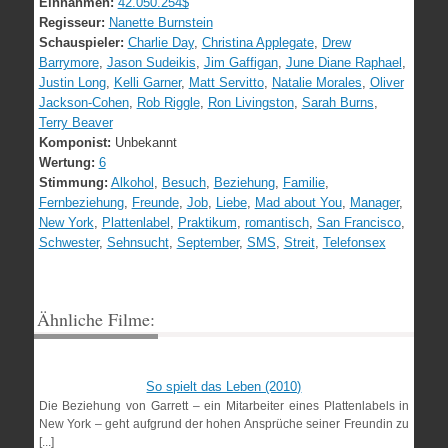
Einnahmen:
42.050.254$
Regisseur:
Nanette Burnstein
Schauspieler:
Charlie Day
,
Christina Applegate
,
Drew
Barrymore
,
Jason Sudeikis
,
Jim Gaffigan
,
June Diane Raphael
,
Justin Long
,
Kelli Garner
,
Matt Servitto
,
Natalie Morales
,
Oliver
Jackson-Cohen
,
Rob Riggle
,
Ron Livingston
,
Sarah Burns
,
Terry Beaver
Komponist:
Unbekannt
Wertung:
6
Stimmung:
Alkohol
,
Besuch
,
Beziehung
,
Familie
,
Fernbeziehung
,
Freunde
,
Job
,
Liebe
,
Mad about You
,
Manager
,
New York
,
Plattenlabel
,
Praktikum
,
romantisch
,
San Francisco
,
Schwester
,
Sehnsucht
,
September
,
SMS
,
Streit
,
Telefonsex
Ähnliche Filme:
So spielt das Leben (2010)
Die Beziehung von Garrett – ein Mitarbeiter eines Plattenlabels in
New York – geht aufgrund der hohen Ansprüche seiner Freundin zu
[...]