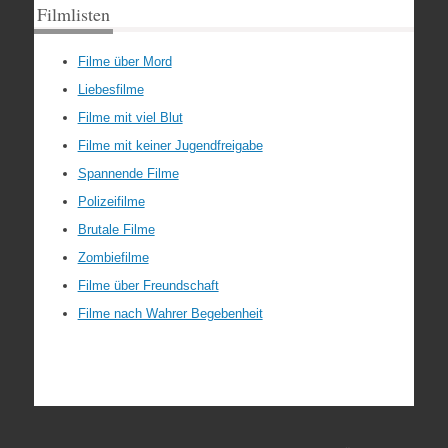
Filmlisten
Filme über Mord
Liebesfilme
Filme mit viel Blut
Filme mit keiner Jugendfreigabe
Spannende Filme
Polizeifilme
Brutale Filme
Zombiefilme
Filme über Freundschaft
Filme nach Wahrer Begebenheit