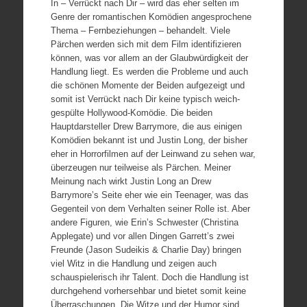
In – Verrückt nach Dir – wird das eher selten im
Genre der romantischen Komödien angesprochene
Thema – Fernbeziehungen – behandelt. Viele
Pärchen werden sich mit dem Film identifizieren
können, was vor allem an der Glaubwürdigkeit der
Handlung liegt. Es werden die Probleme und auch
die schönen Momente der Beiden aufgezeigt und
somit ist Verrückt nach Dir keine typisch weich-
gespülte Hollywood-Komödie. Die beiden
Hauptdarsteller Drew Barrymore, die aus einigen
Komödien bekannt ist und Justin Long, der bisher
eher in Horrorfilmen auf der Leinwand zu sehen war,
überzeugen nur teilweise als Pärchen. Meiner
Meinung nach wirkt Justin Long an Drew
Barrymore’s Seite eher wie ein Teenager, was das
Gegenteil von dem Verhalten seiner Rolle ist. Aber
andere Figuren, wie Erin’s Schwester (Christina
Applegate) und vor allen Dingen Garrett’s zwei
Freunde (Jason Sudeikis & Charlie Day) bringen
viel Witz in die Handlung und zeigen auch
schauspielerisch ihr Talent. Doch die Handlung ist
durchgehend vorhersehbar und bietet somit keine
Überraschungen. Die Witze und der Humor sind