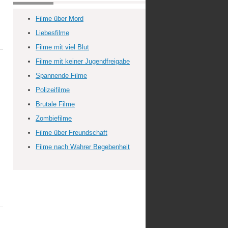
Filme über Mord
Liebesfilme
Filme mit viel Blut
Filme mit keiner Jugendfreigabe
Spannende Filme
Polizeifilme
Brutale Filme
Zombiefilme
Filme über Freundschaft
Filme nach Wahrer Begebenheit