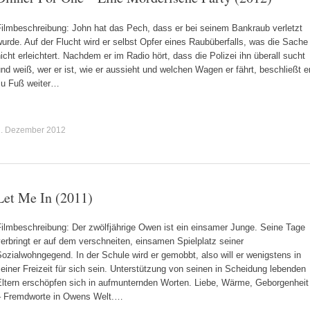
Filmbeschreibung: John hat das Pech, dass er bei seinem Bankraub verletzt
urde. Auf der Flucht wird er selbst Opfer eines Raubüberfalls, was die Sache
icht erleichtert. Nachdem er im Radio hört, dass die Polizei ihn überall sucht
nd weiß, wer er ist, wie er aussieht und welchen Wagen er fährt, beschließt e
zu Fuß weiter…
1. Dezember 2012
Let Me In (2011)
Filmbeschreibung: Der zwölfjährige Owen ist ein einsamer Junge. Seine Tage
erbringt er auf dem verschneiten, einsamen Spielplatz seiner
ozialwohngegend. In der Schule wird er gemobbt, also will er wenigstens in
einer Freizeit für sich sein. Unterstützung von seinen in Scheidung lebenden
Eltern erschöpfen sich in aufmunternden Worten. Liebe, Wärme, Geborgenheit
– Fremdworte in Owens Welt.…