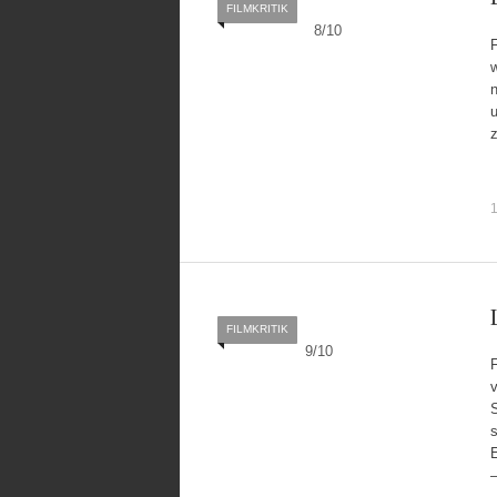
FILMKRITIK
8
/
10
w
n
u
FILMKRITIK
9
/
10
v
S
s