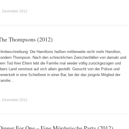
5. Dezember 2012
The Thompsons (2012)
ilmbeschreibung: Die Hamiltons heißen mittlerweile nicht mehr Hamilton,
sondern Thompson. Nach den schrecklichen Zwischenfällen von damals und
em Tod ihrer Eltern lebt die Familie mal wieder völlig zurückgezogen und
bers Land verstreut auf sich allein gestellt. Gesucht von der Polizei und
erwickelt in eine Schießerei in einer Bar, bei der das jüngste Mitglied der
Familie…
3. Dezember 2012
Dinner For One – Eine Mörderische Party (2012)