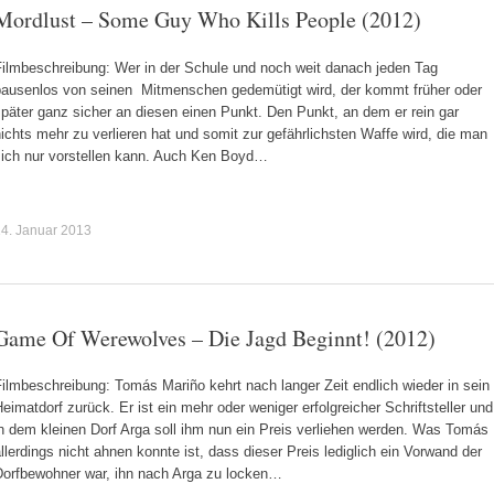
Mordlust – Some Guy Who Kills People (2012)
Filmbeschreibung: Wer in der Schule und noch weit danach jeden Tag
pausenlos von seinen Mitmenschen gedemütigt wird, der kommt früher oder
päter ganz sicher an diesen einen Punkt. Den Punkt, an dem er rein gar
ichts mehr zu verlieren hat und somit zur gefährlichsten Waffe wird, die man
sich nur vorstellen kann. Auch Ken Boyd…
4. Januar 2013
Game Of Werewolves – Die Jagd Beginnt! (2012)
ilmbeschreibung: Tomás Mariño kehrt nach langer Zeit endlich wieder in sein
eimatdorf zurück. Er ist ein mehr oder weniger erfolgreicher Schriftsteller und
n dem kleinen Dorf Arga soll ihm nun ein Preis verliehen werden. Was Tomás
llerdings nicht ahnen konnte ist, dass dieser Preis lediglich ein Vorwand der
Dorfbewohner war, ihn nach Arga zu locken…