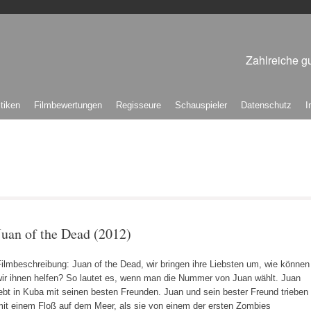
Zahlreiche gu
itiken
Filmbewertungen
Regisseure
Schauspieler
Datenschutz
I
Juan of the Dead (2012)
ilmbeschreibung: Juan of the Dead, wir bringen ihre Liebsten um, wie können
wir ihnen helfen? So lautet es, wenn man die Nummer von Juan wählt. Juan
ebt in Kuba mit seinen besten Freunden. Juan und sein bester Freund trieben
mit einem Floß auf dem Meer, als sie von einem der ersten Zombies