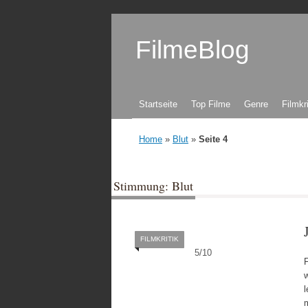
FilmeBlog
Zum Inhalt springen
Startseite
Top Filme
Genre
Filmkr
Home
»
Blut
»
Seite 4
Stimmung: Blut
FILMKRITIK
5
/
10
F
l