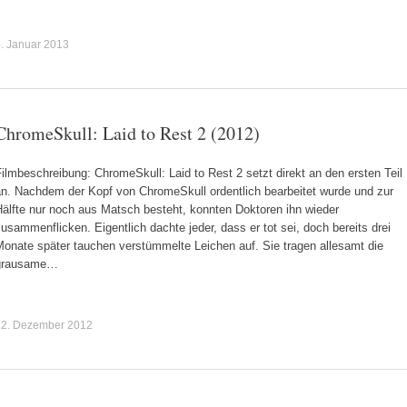
. Januar 2013
ChromeSkull: Laid to Rest 2 (2012)
ilmbeschreibung: ChromeSkull: Laid to Rest 2 setzt direkt an den ersten Teil
an. Nachdem der Kopf von ChromeSkull ordentlich bearbeitet wurde und zur
Hälfte nur noch aus Matsch besteht, konnten Doktoren ihn wieder
usammenflicken. Eigentlich dachte jeder, dass er tot sei, doch bereits drei
Monate später tauchen verstümmelte Leichen auf. Sie tragen allesamt die
grausame…
22. Dezember 2012