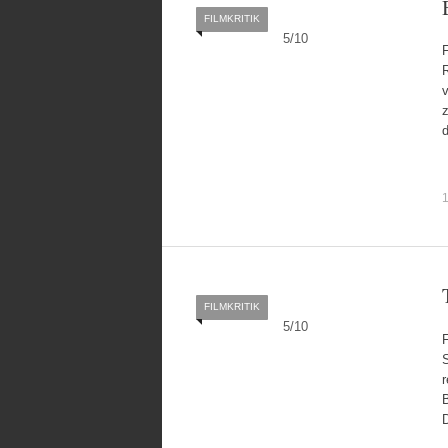
FILMKRITIK
5
/
10
F
R
v
z
FILMKRITIK
5
/
10
F
r
B