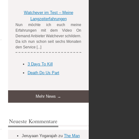
Watchever im Test – Meine
Langzeiterfahrungen
Nun möchte ich euch meine
Erfahrungen mit dem Video On
Demand Anbieter Watchever schildern.
Da ich nun schon seit sechs Monaten
den Service [...]
3 Days To Kill
Death Do Us Part
Mehr News →
Neueste Kommentare
Jeruyaan Yogarajah
zu
The Man