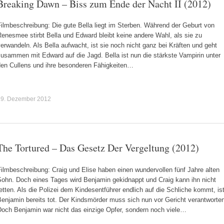
Breaking Dawn – Biss zum Ende der Nacht II (2012)
ilmbeschreibung: Die gute Bella liegt im Sterben. Während der Geburt von
enesmee stirbt Bella und Edward bleibt keine andere Wahl, als sie zu
erwandeln. Als Bella aufwacht, ist sie noch nicht ganz bei Kräften und geht
usammen mit Edward auf die Jagd. Bella ist nun die stärkste Vampirin unter
den Cullens und ihre besonderen Fähigkeiten…
19. Dezember 2012
The Tortured – Das Gesetz Der Vergeltung (2012)
ilmbeschreibung: Craig und Elise haben einen wundervollen fünf Jahre alten
Sohn. Doch eines Tages wird Benjamin gekidnappt und Craig kann ihn nicht
etten. Als die Polizei dem Kindesentführer endlich auf die Schliche kommt, is
enjamin bereits tot. Der Kindsmörder muss sich nun vor Gericht verantworte
Doch Benjamin war nicht das einzige Opfer, sondern noch viele…