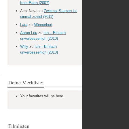
from Earth (2007)
Alex Nava
zu
Zweimal Sterben ist
einmal zuviel (2011)
Lara
zu
Männerhort
Aaron Leu
zu
Ich – Einfach
unverbesserlich (2010)
Willy
zu
Ich – Einfach
unverbesserlich (2010)
Deine Merkliste:
Your favorites will be here.
Filmlisten