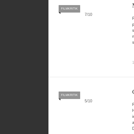
FILMKRITIK
7
/
10
s
n
1
FILMKRITIK
5
/
10
F
H
i
a