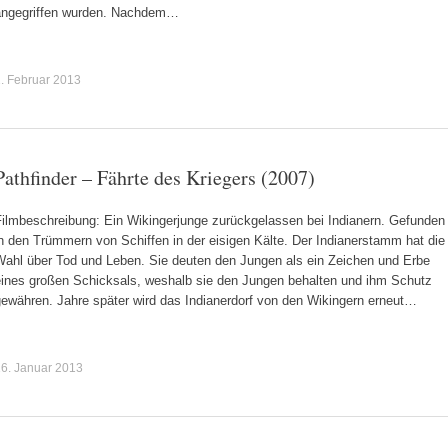
angegriffen wurden. Nachdem…
. Februar 2013
Pathfinder – Fährte des Kriegers (2007)
Filmbeschreibung: Ein Wikingerjunge zurückgelassen bei Indianern. Gefunden
n den Trümmern von Schiffen in der eisigen Kälte. Der Indianerstamm hat die
Wahl über Tod und Leben. Sie deuten den Jungen als ein Zeichen und Erbe
eines großen Schicksals, weshalb sie den Jungen behalten und ihm Schutz
gewähren. Jahre später wird das Indianerdorf von den Wikingern erneut…
6. Januar 2013