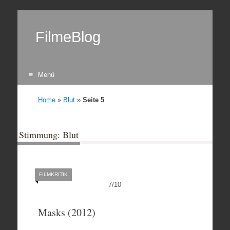
FilmeBlog
Menü
Zum Inhalt springen
Home
»
Blut
»
Seite 5
Stimmung: Blut
FILMKRITIK
7
/
10
Masks (2012)