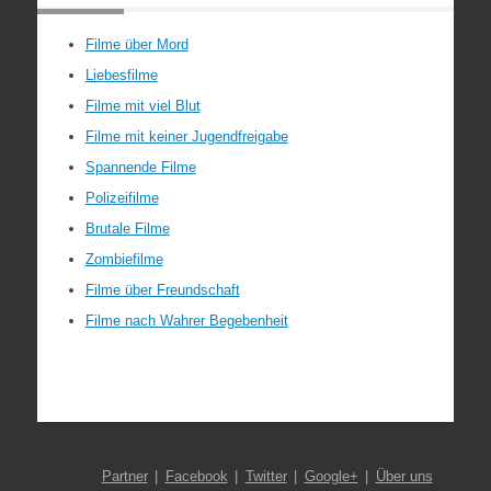
Filme über Mord
Liebesfilme
Filme mit viel Blut
Filme mit keiner Jugendfreigabe
Spannende Filme
Polizeifilme
Brutale Filme
Zombiefilme
Filme über Freundschaft
Filme nach Wahrer Begebenheit
Partner
Facebook
Twitter
Google+
Über uns