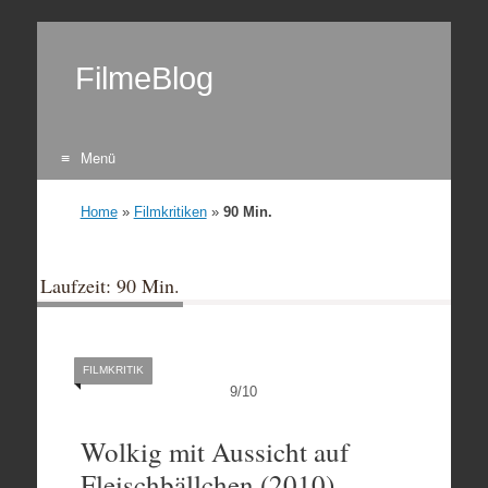
FilmeBlog
Menü
Zum Inhalt springen
Home
»
Filmkritiken
»
90 Min.
Laufzeit: 90 Min.
FILMKRITIK
9
/
10
Wolkig mit Aussicht auf
Fleischbällchen (2010)