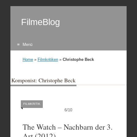
FilmeBlog
Menü
Zum Inhalt springen
Home
»
Filmkritiken
»
Christophe Beck
Komponist: Christophe Beck
FILMKRITIK
6
/
10
The Watch – Nachbarn der 3.
Art (2012)