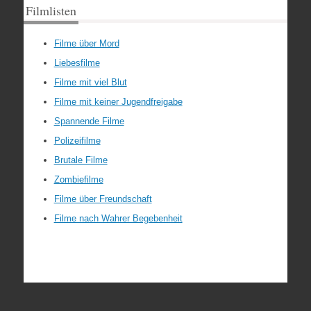
Filmlisten
Filme über Mord
Liebesfilme
Filme mit viel Blut
Filme mit keiner Jugendfreigabe
Spannende Filme
Polizeifilme
Brutale Filme
Zombiefilme
Filme über Freundschaft
Filme nach Wahrer Begebenheit