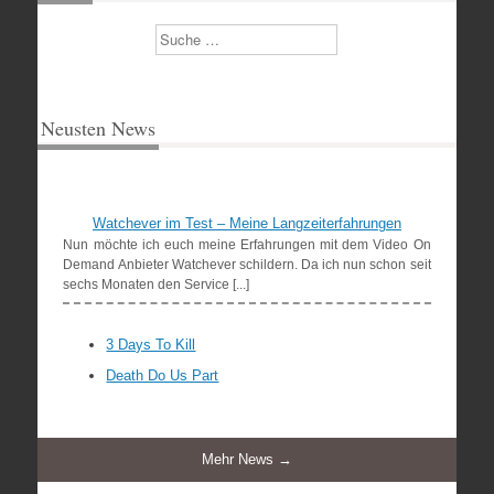
Suchen
Neusten News
Watchever im Test – Meine Langzeiterfahrungen
Nun möchte ich euch meine Erfahrungen mit dem Video On
Demand Anbieter Watchever schildern. Da ich nun schon seit
sechs Monaten den Service [...]
3 Days To Kill
Death Do Us Part
Mehr News →