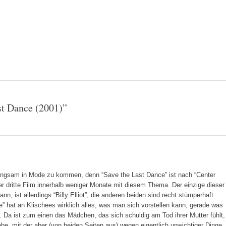
st Dance (2001)
”
langsam in Mode zu kommen, denn “Save the Last Dance” ist nach “Center
 der dritte Film innerhalb weniger Monate mit diesem Thema. Der einzige dieser
n, ist allerdings “Billy Elliot”, die anderen beiden sind recht stümperhaft
” hat an Klischees wirklich alles, was man sich vorstellen kann, gerade was
Da ist zum einen das Mädchen, das sich schuldig am Tod ihrer Mutter fühlt,
e, mit der aber (von beiden Seiten aus) wegen eigentlich unwichtiger Dinge,