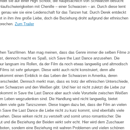
ndet sie auf einer High School, die hauptsächlich von Schwarzen besucht
Anlaufschwierigkeiten mit Chenille – einer Schwarzen – an. Durch diese lernt
 genau wie sie eine Leidenschaft für das Tanzen hat. Durch Derek entdeckt
et in ihm ihre große Liebe, doch die Beziehung droht aufgrund der ethnischen
rbrechen.
Zum Trailer
ichen Tanzfilmen. Man mag meinen, dass das Genre immer die selben Filme z
 ist, dennoch macht es Spaß, sich Save the Last Dance anzusehen. Die
r langsam ins Rollen, da der Film da noch etwas langweilig und altmodisch
Films ist sehr gelungen. Diese wirkt auch nicht konstruiert, denn alle
kommt einen Einblick in das Leben der Schwarzen in Amerika, deren
terscheidet. Dennoch merkt man, dass es trotz der ethnischen Unterschiede,
Schwarzen und den Weißen gibt. Und hier ist nicht zuletzt die Liebe zur
ommt in Save the Last Dance aber auch viele Vorurteile zwischen Weißen
m Leben wegzudenken sind. Die Handlung wird nicht langweilig, bietet
m viele gute Tanzszenen. Diese tragen dazu bei, dass der Film an vielen
in Save the Last Dance die Liebe nicht zu kurz kommt, sind ebenfalls viele
ehen. Diese wirken nicht zu versteift und somit umso romantischer. Die
t und die Beziehung der Beiden wirkt sehr echt. Hier wird dem Zuschauer
eboten, sondern eine Beziehung mit wahren Problemen und vielen schönen