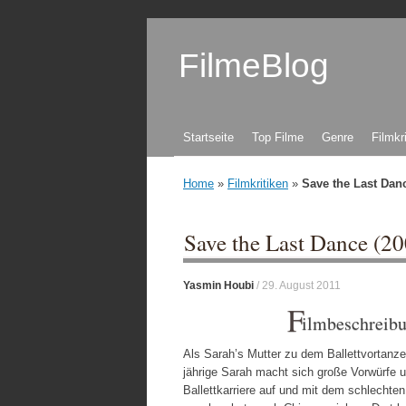
FilmeBlog
Zum Inhalt springen
Startseite
Top Filme
Genre
Filmkr
Home
»
Filmkritiken
»
Save the Last Danc
Save the Last Dance (2
Yasmin Houbi
/
29. August 2011
F
ilmbeschreib
Als Sarah’s Mutter zu dem Ballettvortanzen
jährige Sarah macht sich große Vorwürfe un
Ballettkarriere auf und mit dem schlechte