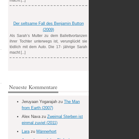
macht [...]
Der seltsame Fall des Benjamin Button
(2009)
Als Sarah’s Mutter zu dem Ballettvortanzen
ihrer Tochter unterwegs ist, verunglückt sie
tödlich mit dem Auto. Die 17- jährige Sarah
macht [...]
Neueste Kommentare
Jeruyaan Yogarajah
zu
The Man
from Earth (2007)
Alex Nava
zu
Zweimal Sterben ist
einmal zuviel (2011)
Lara
zu
Männerhort