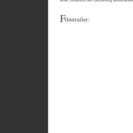
einer romantischen Beziehung auseinander
F
ilmtrailer: