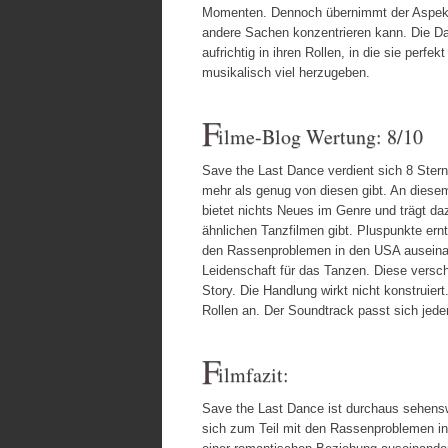
Momenten. Dennoch übernimmt der Aspekt B
andere Sachen konzentrieren kann. Die Dar
aufrichtig in ihren Rollen, in die sie perf
musikalisch viel herzugeben.
F
ilme-Blog Wertung: 8/10
Save the Last Dance verdient sich 8 Ster
mehr als genug von diesen gibt. An diese
bietet nichts Neues im Genre und trägt daz
ähnlichen Tanzfilmen gibt. Pluspunkte ernt
den Rassenproblemen in den USA auseinan
Leidenschaft für das Tanzen. Diese versc
Story. Die Handlung wirkt nicht konstruier
Rollen an. Der Soundtrack passt sich jede
F
ilmfazit:
Save the Last Dance ist durchaus sehenswe
sich zum Teil mit den Rassenproblemen in