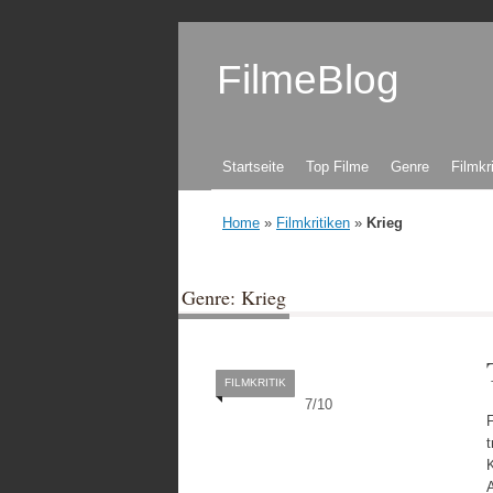
FilmeBlog
Zum Inhalt springen
Startseite
Top Filme
Genre
Filmkr
Home
»
Filmkritiken
»
Krieg
Genre: Krieg
FILMKRITIK
7
/
10
t