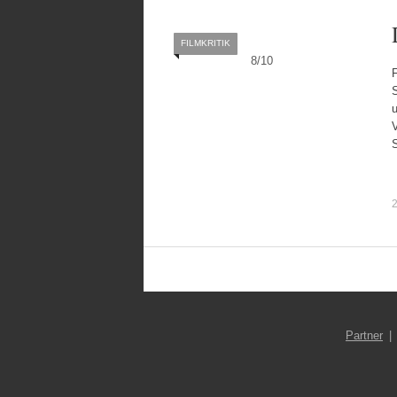
FILMKRITIK
8
/
10
u
V
2
Partner