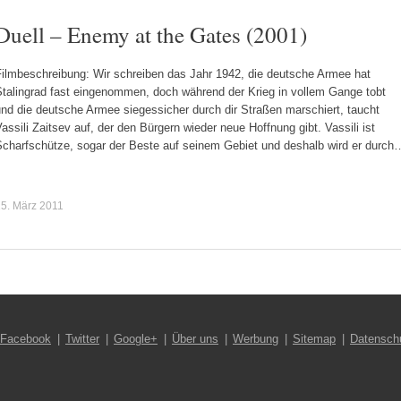
Duell – Enemy at the Gates (2001)
Filmbeschreibung: Wir schreiben das Jahr 1942, die deutsche Armee hat
Stalingrad fast eingenommen, doch während der Krieg in vollem Gange tobt
nd die deutsche Armee siegessicher durch dir Straßen marschiert, taucht
assili Zaitsev auf, der den Bürgern wieder neue Hoffnung gibt. Vassili ist
Scharfschütze, sogar der Beste auf seinem Gebiet und deshalb wird er durch
5. März 2011
Facebook
Twitter
Google+
Über uns
Werbung
Sitemap
Datensch