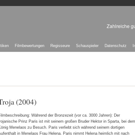
Zahlreiche gu
itiken
Filmbewertungen
Regisseure
Schauspieler
Datenschutz
I
Troja (2004)
Filmbeschreibung: Während der Bronzezeit (vor ca. 3000 Jahren): Der
rojanische Prinz Paris ist mit seinem großen Bruder Hektor in Sparta, bei de
König Menelaos zu Besuch. Paris verliebt sich während seinem dortigen
Aufenthalt in Menelaos Frau Helena. Paris nimmt Helena heimlich mit nach