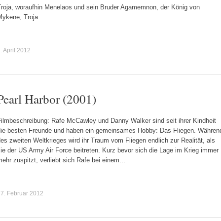
Troja, woraufhin Menelaos und sein Bruder Agamemnon, der König von
Mykene, Troja…
. April 2012
Pearl Harbor (2001)
Filmbeschreibung: Rafe McCawley und Danny Walker sind seit ihrer Kindheit
die besten Freunde und haben ein gemeinsames Hobby: Das Fliegen. Währen
es zweiten Weltkrieges wird ihr Traum vom Fliegen endlich zur Realität, als
ie der US Army Air Force beitreten. Kurz bevor sich die Lage im Krieg immer
ehr zuspitzt, verliebt sich Rafe bei einem…
7. Februar 2012