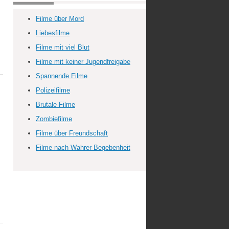
Filme über Mord
Liebesfilme
Filme mit viel Blut
Filme mit keiner Jugendfreigabe
Spannende Filme
Polizeifilme
Brutale Filme
Zombiefilme
Filme über Freundschaft
Filme nach Wahrer Begebenheit