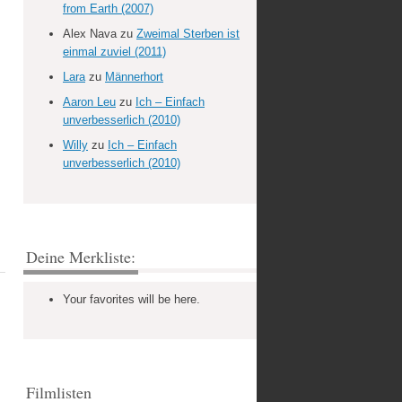
from Earth (2007)
Alex Nava
zu
Zweimal Sterben ist
einmal zuviel (2011)
Lara
zu
Männerhort
Aaron Leu
zu
Ich – Einfach
unverbesserlich (2010)
Willy
zu
Ich – Einfach
unverbesserlich (2010)
Deine Merkliste:
Your favorites will be here.
Filmlisten