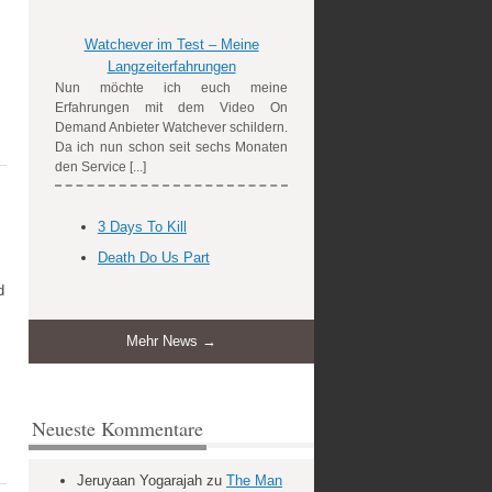
Watchever im Test – Meine
Langzeiterfahrungen
Nun möchte ich euch meine
Erfahrungen mit dem Video On
Demand Anbieter Watchever schildern.
Da ich nun schon seit sechs Monaten
den Service [...]
3 Days To Kill
Death Do Us Part
d
Mehr News →
Neueste Kommentare
Jeruyaan Yogarajah
zu
The Man