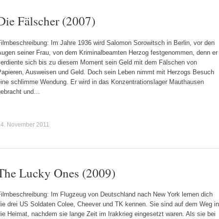
Die Fälscher (2007)
Filmbeschreibung: Im Jahre 1936 wird Salomon Sorowitsch in Berlin, vor den
Augen seiner Frau, von dem Kriminalbeamten Herzog festgenommen, denn er
verdiente sich bis zu diesem Moment sein Geld mit dem Fälschen von
Papieren, Ausweisen und Geld. Doch sein Leben nimmt mit Herzogs Besuch
eine schlimme Wendung. Er wird in das Konzentrationslager Mauthausen
gebracht und…
24. November 2011
The Lucky Ones (2009)
Filmbeschreibung: Im Flugzeug von Deutschland nach New York lernen dich
die drei US Soldaten Colee, Cheever und TK kennen. Sie sind auf dem Weg in
ie Heimat, nachdem sie lange Zeit im Irakkrieg eingesetzt waren. Als sie bei