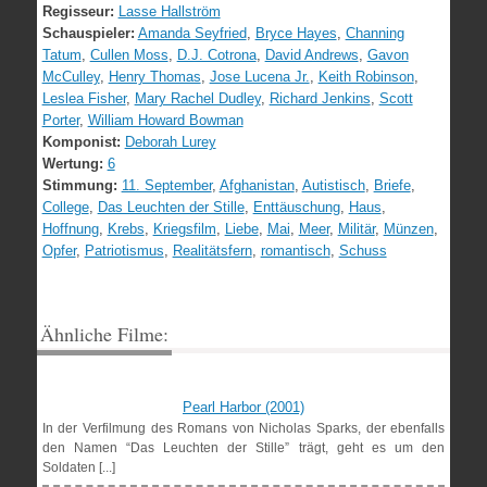
Regisseur:
Lasse Hallström
Schauspieler:
Amanda Seyfried
,
Bryce Hayes
,
Channing
Tatum
,
Cullen Moss
,
D.J. Cotrona
,
David Andrews
,
Gavon
McCulley
,
Henry Thomas
,
Jose Lucena Jr.
,
Keith Robinson
,
Leslea Fisher
,
Mary Rachel Dudley
,
Richard Jenkins
,
Scott
Porter
,
William Howard Bowman
Komponist:
Deborah Lurey
Wertung:
6
Stimmung:
11. September
,
Afghanistan
,
Autistisch
,
Briefe
,
College
,
Das Leuchten der Stille
,
Enttäuschung
,
Haus
,
Hoffnung
,
Krebs
,
Kriegsfilm
,
Liebe
,
Mai
,
Meer
,
Militär
,
Münzen
,
Opfer
,
Patriotismus
,
Realitätsfern
,
romantisch
,
Schuss
Ähnliche Filme:
Pearl Harbor (2001)
In der Verfilmung des Romans von Nicholas Sparks, der ebenfalls
den Namen “Das Leuchten der Stille” trägt, geht es um den
Soldaten [...]