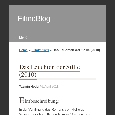
FilmeBlog
Menü
Zum Inhalt springen
Home
»
Filmkritiken
»
Das Leuchten der Stille (2010)
Das Leuchten der Stille
(2010)
Yasmin Houbi
/
6. April 2011
F
ilmbeschreibung:
In der Verfilmung des Romans von Nicholas
Sparks, der ebenfalls den Namen “Das Leuchten