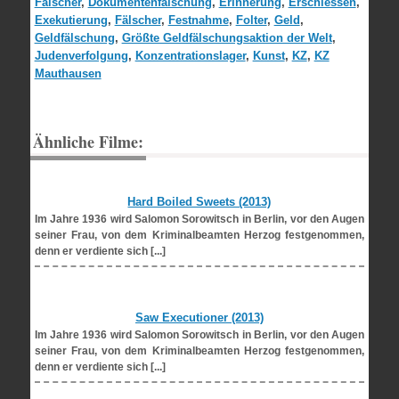
Fälscher
,
Dokumentenfälschung
,
Erinnerung
,
Erschiessen
,
Exekutierung
,
Fälscher
,
Festnahme
,
Folter
,
Geld
,
Geldfälschung
,
Größte Geldfälschungsaktion der Welt
,
Judenverfolgung
,
Konzentrationslager
,
Kunst
,
KZ
,
KZ
Mauthausen
Ähnliche Filme:
Hard Boiled Sweets (2013)
Im Jahre 1936 wird Salomon Sorowitsch in Berlin, vor den Augen
seiner Frau, von dem Kriminalbeamten Herzog festgenommen,
denn er verdiente sich [...]
Saw Executioner (2013)
Im Jahre 1936 wird Salomon Sorowitsch in Berlin, vor den Augen
seiner Frau, von dem Kriminalbeamten Herzog festgenommen,
denn er verdiente sich [...]