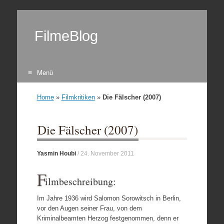
FilmeBlog
Menü
Zum Inhalt springen
Home
»
Filmkritiken
»
Die Fälscher (2007)
Die Fälscher (2007)
Yasmin Houbi
/
24. November 2011
F
ilmbeschreibung:
Im Jahre 1936 wird Salomon Sorowitsch in Berlin,
vor den Augen seiner Frau, von dem
Kriminalbeamten Herzog festgenommen, denn er