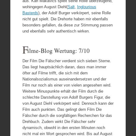
aus. Karl Makavics spielt seine Rolle überzeugend,
wohingegen August Diehl(
Salt
,
Inglourious
Basterds
), der Adolf Burger verkörpert, seine Rolle
nicht gut spielt. Die Drehorte haben mir ebenfalls
besonders gefallen, da diese zur Stimmung passen
und ebenfalls sehr authentisch wirken.
F
ilme-Blog Wertung: 7/10
Der Film Die Fälscher verdient sich sieben Sterne.
Das liegt hauptsächlich daran, dass man immer
öfter auf Filme trifft, die sich mit dem
Nationalsozialismus auseinandersetzen und der
Film nur noch als einer von vielen angesehen wird.
Weitere Minuspunkte erhält der Film durch die
schlechte Darstellung von Adolf Burgers Figur, die
von August Diehl verkörpert wird. Dennoch kann der
Film auch punkten. Das gelingt dem Film Die
Fälscher durch die sorgfältigen Recherchen für das
Drehbuch. Zudem wirkt Die Fälscher sehr
dynamisch, obwohl in den ersten Minuten noch
nicht mal ein Wort gesprochen wird. Bis auf August