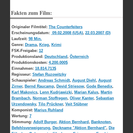
Fakten zum Film:
Originaler Filmtitel:
The Counterfeiters
Erscheinungsdatum:
09.02.2008 (USA)
,
22.03.2007 (D)
Laufzeit:
98 Min.
Genre:
Drama
,
Krieg
,
Krimi
FSK-Freigabe:
12
Produktionsland:
Deutschland
,
Österreich
Produktionskosten:
4.200.000$
Einnahmen:
18.814.713$
Regisseur:
Stefan Ruzowitzky
Schauspieler:
Andreas Schmidt
,
August Diehl
,
August
Zirner
,
Bernd Raucamp
,
Devid Striesow
,
Gode Benedix
,
Karl Makovics
,
Lenn Kudrjawizki
,
Marian Kalus
,
Martin
Brambach
,
Norman Stoffregen
,
Oliver Kanter
,
Sebastian
Urzendowsky
,
Tilo Prückner
,
Veit Stübner
Komponist:
Marius Ruhland
Wertung:
7
Stimmung:
Adolf Burger
,
Aktion Bernhard
,
Banknoten
,
Befehlsverweigerung
,
Deckname "Aktion Bernhard"
,
Die