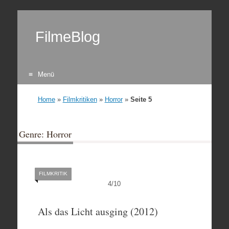
FilmeBlog
Menü
Zum Inhalt springen
Home
»
Filmkritiken
»
Horror
»
Seite 5
Genre: Horror
FILMKRITIK
4
/
10
Als das Licht ausging (2012)