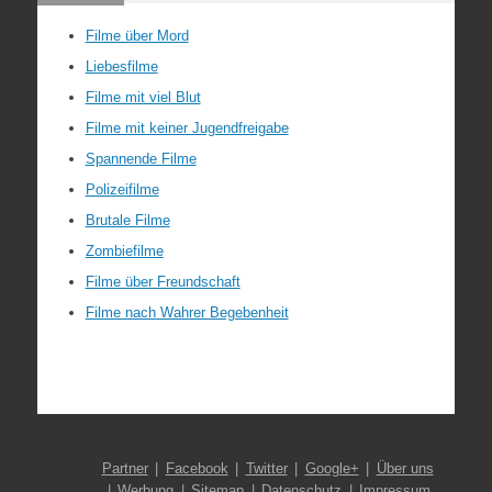
Filme über Mord
Liebesfilme
Filme mit viel Blut
Filme mit keiner Jugendfreigabe
Spannende Filme
Polizeifilme
Brutale Filme
Zombiefilme
Filme über Freundschaft
Filme nach Wahrer Begebenheit
Partner
Facebook
Twitter
Google+
Über uns
Werbung
Sitemap
Datenschutz
Impressum