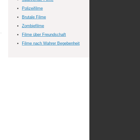
Polizeifilme
Brutale Filme
Zombiefilme
Filme über Freundschaft
Filme nach Wahrer Begebenheit