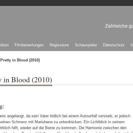
Zahlreiche gu
itiken
Filmbewertungen
Regisseure
Schauspieler
Datenschutz
I
retty in Blood (2010)
y in Blood (2010)
g:
ens angelangt, da sein Vater tödlich bei einem Autounfall verstarb, er jedoch
seinen Schmerz mit Mariuhana zu unterdrücken. Ein Lichtblick in seinem
wirklich hilft, wieder auf die Beine zu kommen. Die Harmonie zwischen den