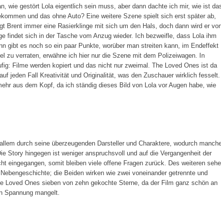
 wie gestört Lola eigentlich sein muss, aber dann dachte ich mir, wie ist da
ekommen und das ohne Auto? Eine weitere Szene spielt sich erst später ab,
rägt Brent immer eine Rasierklinge mit sich um den Hals, doch dann wird er vo
ge findet sich in der Tasche vom Anzug wieder. Ich bezweifle, dass Lola ihm
ann gibt es noch so ein paar Punkte, worüber man streiten kann, im Endeffekt
iel zu verraten, erwähne ich hier nur die Szene mit dem Polizeiwagen. In
fig: Filme werden kopiert und das nicht nur zweimal. The Loved Ones ist da
f jeden Fall Kreativität und Originalität, was den Zuschauer wirklich fesselt.
ehr aus dem Kopf, da ich ständig dieses Bild von Lola vor Augen habe, wie
llem durch seine überzeugenden Darsteller und Charaktere, wodurch manch
e Story hingegen ist weniger anspruchsvoll und auf die Vergangenheit der
icht eingegangen, somit bleiben viele offene Fragen zurück. Des weiteren sehe
Nebengeschichte; die Beiden wirken wie zwei voneinander getrennte und
e Loved Ones sieben von zehn gekochte Sterne, da der Film ganz schön an
an Spannung mangelt.