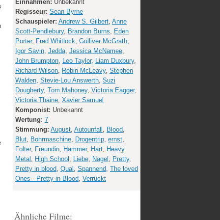
Einnahmen:
Unbekannt
s
Regisseur:
Sean Byrne
Schauspieler:
Andrew S. Gilbert
,
Anne
n
Scott-Pendlebury
,
Brandon Burns
,
Eden
Porter
,
Fred Whitlock
,
Gulliver McGrath
,
Igor Savin
,
Jedda
,
Jessica McNamee
,
John Brumpton
,
Leo Taylor
,
Liam Duxbury
,
Richard Wilson
,
Robin McLeavy
,
Stephen
Walden
,
Stevie-Lou Answerth
,
Suzi
Dougherty
,
Tom Mahoney
,
Victoria Eagger
,
Victoria Thaine
,
Xavier Samuel
Komponist:
Unbekannt
Wertung:
7
Stimmung:
August
,
Autounfall
,
Blood
,
Blut
,
Bohrmaschine
,
Drogentrip
,
ernst
,
e
Folter
,
Freundin
,
Hammer
,
Hart
,
Heavy
Metal
,
High School
,
Liebe
,
Nagel
,
Pretty
,
Pretty in blood
,
Qual
,
Spannend
,
The loved
Ones - Pretty in Blood
,
Verrückt
Ähnliche Filme: