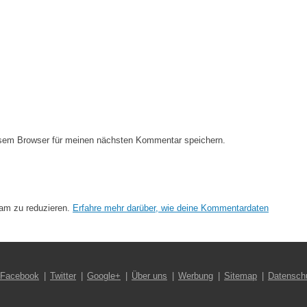
esem Browser für meinen nächsten Kommentar speichern.
am zu reduzieren.
Erfahre mehr darüber, wie deine Kommentardaten
Facebook
Twitter
Google+
Über uns
Werbung
Sitemap
Datensch