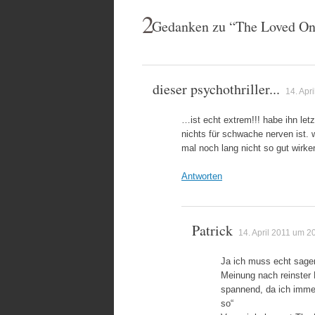
2
Gedanken zu “
The Loved One
dieser psychothriller...
14. Apr
…ist echt extrem!!! habe ihn le
nichts für schwache nerven ist.
mal noch lang nicht so gut wirke
Antworten
Patrick
14. April 2011 um 2
Ja ich muss echt sagen
Meinung nach reinster 
spannend, da ich immer 
so“