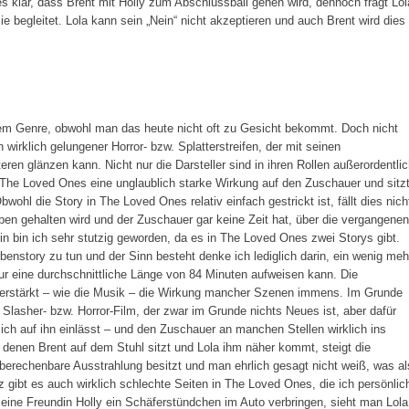
es klar, dass Brent mit Holly zum Abschlussball gehen wird, dennoch fragt Lol
e begleitet. Lola kann sein „Nein“ nicht akzeptieren und auch Brent wird dies
inem Genre, obwohl man das heute nicht oft zu Gesicht bekommt. Doch nicht
wirklich gelungener Horror- bzw. Splatterstreifen, der mit seinen
en glänzen kann. Nicht nur die Darsteller sind in ihren Rollen außerordentli
 The Loved Ones eine unglaublich starke Wirkung auf den Zuschauer und sitz
ohl die Story in The Loved Ones relativ einfach gestrickt ist, fällt dies nich
ben gehalten wird und der Zuschauer gar keine Zeit hat, über die vergangenen
bin ich sehr stutzig geworden, da es in The Loved Ones zwei Storys gibt.
benstory zu tun und der Sinn besteht denke ich lediglich darin, ein wenig meh
ur eine durchschnittliche Länge von 84 Minuten aufweisen kann. Die
 verstärkt – wie die Musik – die Wirkung mancher Szenen immens. Im Grunde
lasher- bzw. Horror-Film, der zwar im Grunde nichts Neues ist, aber dafür
ich auf ihn einlässt – und den Zuschauer an manchen Stellen wirklich ins
n denen Brent auf dem Stuhl sitzt und Lola ihm näher kommt, steigt die
berechenbare Ausstrahlung besitzt und man ehrlich gesagt nicht weiß, was al
z gibt es auch wirklich schlechte Seiten in The Loved Ones, die ich persönlic
seine Freundin Holly ein Schäferstündchen im Auto verbringen, sieht man Lola