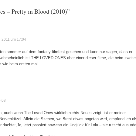
s – Pretty in Blood (2010)
”
il 2011 um 17:04
tzten sommer auf dem fantasy filmfest gesehen und kann nur sagen, dass er
 wahrscheinlich ist THE LOVED ONES aber einer dieser filme, die beim zweite
n wie beim ersten mal
0:08
, auch wenn The Loved Ones wirklich nichts Neues zeigt, ist er meiner
Nervenkitzel. Allein die Szenen, wo Brent etwas angetan wird, empfand ich al
dachte:„Ja, jetzt passiert sowieso ein Unglück für Lola – sie rutscht aus ode