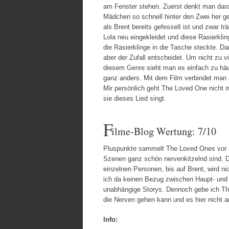
am Fenster stehen. Zuerst denkt man daran,
Mädchen so schnell hinter den Zwei her g
als Brent bereits gefesselt ist und zwar t
Lola neu eingekleidet und diese Rasierklin
die Rasierklinge in die Tasche steckte. D
aber der Zufall entscheidet. Um nicht zu v
diesem Genre sieht man es einfach zu häu
ganz anders. Mit dem Film verbindet man au
Mir persönlich geht
The Loved One nicht m
sie dieses Lied singt.
F
ilme-Blog Wertung: 7/10
Pluspunkte sammelt The Loved Ones vor a
Szenen ganz schön nervenkitzelnd sind. Di
einzelnen Personen, bis auf Brent, wird n
ich da keinen Bezug zwischen Haupt- und 
unabhängige Storys. Dennoch gebe ich Th
die Nerven gehen kann und es hier nicht 
Info: