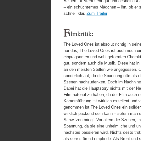
Beiden tut Brent sehr gut und deshalb ist 
– ein schüchternes Mädchen – ihn, ob er si
schnell klar.
Zum Trailer
F
ilmkritik:
The Loved Ones ist absolut richtig in se
nur das, The Loved Ones ist auch noch ein 
einprägsamen und wohl geformten Charakter
gut, sondern auch die Musik. Diese hat in
an den meisten Stellen wie angegossen. Obw
sonderlich auf, da die Spannung oftmals o
Szenen nachzudenken. Doch im Nachhinein 
Dabei hat die Hauptstory nichts mit der Ne
Filmmaterial zu haben, da der Film auch n
Kameraführung ist wirklich exzellent und
genommen ist The Loved Ones ein solider S
wirklich packend sein kann – sofern man s
Schwitzen bringt. Vor allem die Szenen, i
Spannung, da sie eine unheimliche und un
nächstes passieren wird. Nichts desto trot
als sehr störend empfinde. Als Brent und 