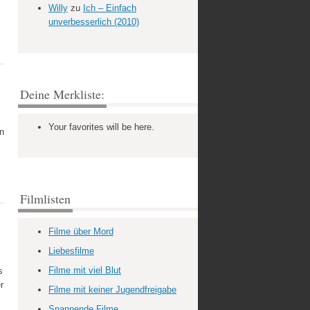
Willy
zu
Ich – Einfach
unverbesserlich (2010)
Deine Merkliste:
Your favorites will be here.
n
Filmlisten
Filme über Mord
Liebesfilme
Filme mit viel Blut
s
r
Filme mit keiner Jugendfreigabe
Spannende Filme