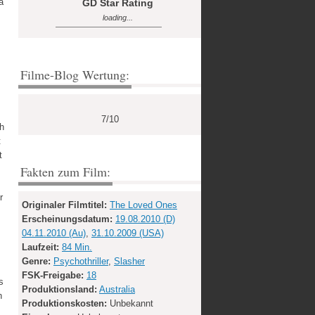
a
GD Star Rating
loading...
Filme-Blog Wertung:
7/10
ch
t
t
Fakten zum Film:
r
Originaler Filmtitel:
The Loved Ones
Erscheinungsdatum:
19.08.2010 (D)
04.11.2010 (Au)
,
31.10.2009 (USA)
Laufzeit:
84 Min.
Genre:
Psychothriller
,
Slasher
FSK-Freigabe:
18
s
Produktionsland:
Australia
h
Produktionskosten:
Unbekannt