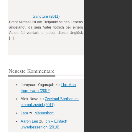
Sanctum (2011)
Brent Mitchell ist am Tiefpunkt seines Lebens
angelangt, da sein Vater tödlich bei einem
Autounfall verstarb, er jedoch dieses Unglück
[...]
Neueste Kommentare
Jeruyaan Yogarajah
zu
The Man
from Earth (2007)
Alex Nava
zu
Zweimal Sterben ist
einmal zuviel (2011)
Lara
zu
Männerhort
Aaron Leu
zu
Ich – Einfach
unverbesserlich (2010)