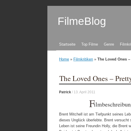
FilmeBlog
Zum Inhalt springen
Startseite
Top Filme
Genre
Filmkr
Home
»
Filmkritiken
»
The Loved Ones – P
The Loved Ones – Prett
Patrick
/
13. April 2011
F
ilmbeschreibun
Brent Mitchell ist am Tiefpunkt seines Leb
dieses Unglück überlebte. Brent versucht 
Leben ist seine Freundin Holly, die Brent 