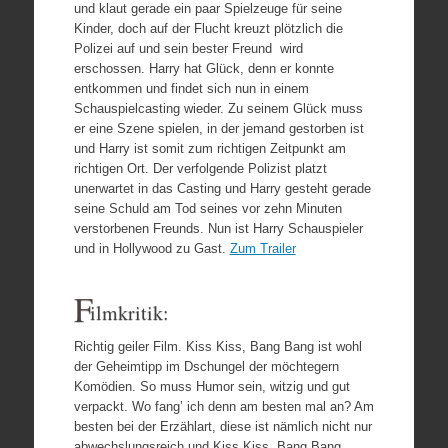
und klaut gerade ein paar Spielzeuge für seine
Kinder, doch auf der Flucht kreuzt plötzlich die
Polizei auf und sein bester Freund wird
erschossen. Harry hat Glück, denn er konnte
entkommen und findet sich nun in einem
Schauspielcasting wieder. Zu seinem Glück muss
er eine Szene spielen, in der jemand gestorben ist
und Harry ist somit zum richtigen Zeitpunkt am
richtigen Ort. Der verfolgende Polizist platzt
unerwartet in das Casting und Harry gesteht gerade
seine Schuld am Tod seines vor zehn Minuten
verstorbenen Freunds. Nun ist Harry Schauspieler
und in Hollywood zu Gast.
Zum Trailer
F
ilmkritik:
Richtig geiler Film. Kiss Kiss, Bang Bang ist wohl
der Geheimtipp im Dschungel der möchtegern
Komödien. So muss Humor sein, witzig und gut
verpackt. Wo fang’ ich denn am besten mal an? Am
besten bei der Erzählart, diese ist nämlich nicht nur
abwechslungsreich und Kiss Kiss, Bang Bang