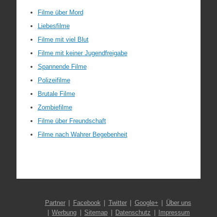
Filme über Mord
Liebesfilme
Filme mit viel Blut
Filme mit keiner Jugendfreigabe
Spannende Filme
Polizeifilme
Brutale Filme
Zombiefilme
Filme über Freundschaft
Filme nach Wahrer Begebenheit
Partner
Facebook
Twitter
Google+
Über uns
Werbung
Sitemap
Datenschutz
Impressum