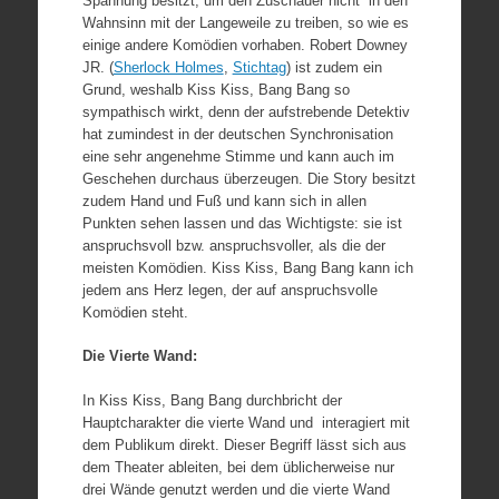
Spannung besitzt, um den Zuschauer nicht in den
Wahnsinn mit der Langeweile zu treiben, so wie es
einige andere Komödien vorhaben. Robert Downey
JR. (
Sherlock Holmes
,
Stichtag
) ist zudem ein
Grund, weshalb Kiss Kiss, Bang Bang so
sympathisch wirkt, denn der aufstrebende Detektiv
hat zumindest in der deutschen Synchronisation
eine sehr angenehme Stimme und kann auch im
Geschehen durchaus überzeugen. Die Story besitzt
zudem Hand und Fuß und kann sich in allen
Punkten sehen lassen und das Wichtigste: sie ist
anspruchsvoll bzw. anspruchsvoller, als die der
meisten Komödien. Kiss Kiss, Bang Bang kann ich
jedem ans Herz legen, der auf anspruchsvolle
Komödien steht.
Die Vierte Wand:
In Kiss Kiss, Bang Bang durchbricht der
Hauptcharakter die vierte Wand und interagiert mit
dem Publikum direkt. Dieser Begriff lässt sich aus
dem Theater ableiten, bei dem üblicherweise nur
drei Wände genutzt werden und die vierte Wand