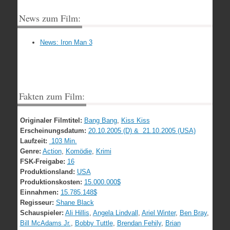
News zum Film:
News: Iron Man 3
Fakten zum Film:
Originaler Filmtitel:
Bang Bang
,
Kiss Kiss
Erscheinungsdatum:
20.10.2005 (D) & 21.10.2005 (USA)
Laufzeit:
103 Min.
Genre:
Action
,
Komödie
,
Krimi
FSK-Freigabe:
16
Produktionsland:
USA
Produktionskosten:
15.000.000$
Einnahmen:
15.785.148$
Regisseur:
Shane Black
Schauspieler:
Ali Hillis
,
Angela Lindvall
,
Ariel Winter
,
Ben Bray
,
Bill McAdams Jr.
,
Bobby Tuttle
,
Brendan Fehily
,
Brian