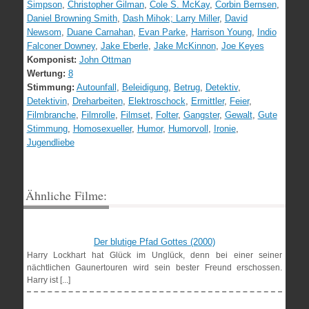
Simpson
,
Christopher Gilman
,
Cole S. McKay
,
Corbin Bernsen
,
Daniel Browning Smith
,
Dash Mihok; Larry Miller
,
David
Newsom
,
Duane Carnahan
,
Evan Parke
,
Harrison Young
,
Indio
Falconer Downey
,
Jake Eberle
,
Jake McKinnon
,
Joe Keyes
Komponist:
John Ottman
Wertung:
8
Stimmung:
Autounfall
,
Beleidigung
,
Betrug
,
Detektiv
,
Detektivin
,
Dreharbeiten
,
Elektroschock
,
Ermittler
,
Feier
,
Filmbranche
,
Filmrolle
,
Filmset
,
Folter
,
Gangster
,
Gewalt
,
Gute
Stimmung
,
Homosexueller
,
Humor
,
Humorvoll
,
Ironie
,
Jugendliebe
Ähnliche Filme:
Der blutige Pfad Gottes (2000)
Harry Lockhart hat Glück im Unglück, denn bei einer seiner
nächtlichen Gaunertouren wird sein bester Freund erschossen.
Harry ist [...]