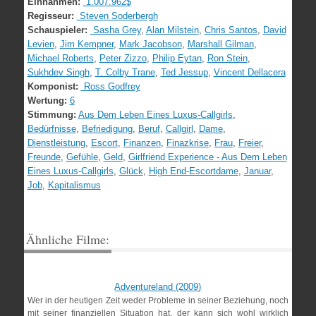
Einnahmen:
1.007.962$
Regisseur:
Steven Soderbergh
Schauspieler:
Sasha Grey
,
Alan Milstein
,
Chris Santos
,
David
Levien
,
Jim Kempner
,
Mark Jacobson
,
Marshall Gilman
,
Michael Roberts
,
Peter Zizzo
,
Philip Eytan
,
Ron Stein
,
Sukhdev Singh
,
T. Colby Trane
,
Ted Jessup
,
Vincent Dellacera
Komponist:
Ross Godfrey
Wertung:
6
Stimmung:
Aus Dem Leben Eines Luxus-Callgirls
,
Bedürfnisse
,
Befriedigung
,
Beruf
,
Callgirl
,
Dame
,
Dienstleistung
,
Escort
,
Finanzen
,
Finazkrise
,
Frau
,
Freier
,
Freunde
,
Gefühle
,
Geld
,
Girlfriend Experience - Aus Dem Leben
Eines Luxus-Callgirls
,
Glück
,
High End-Escortdame
,
Januar
,
Job
,
Kapitalismus
Ähnliche Filme:
Adventureland (2009)
Wer in der heutigen Zeit weder Probleme in seiner Beziehung, noch
mit seiner finanziellen Situation hat, der kann sich wohl wirklich