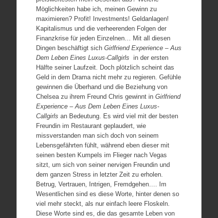
Möglichkeiten habe ich, meinen Gewinn zu
maximieren? Profit! Investments! Geldanlagen!
Kapitalismus und die verheerenden Folgen der
Finanzkrise für jeden Einzelnen… Mit all diesen
Dingen beschäftigt sich
Girlfriend Experience – Aus
Dem Leben Eines Luxus-Callgirls
in der ersten
Hälfte seiner Laufzeit. Doch plötzlich scheint das
Geld in dem Drama nicht mehr zu regieren. Gefühle
gewinnen die Überhand und die Beziehung von
Chelsea zu ihrem Freund Chris gewinnt in
Girlfriend
Experience – Aus Dem Leben Eines Luxus-
Callgirls
an Bedeutung. Es wird viel mit der besten
Freundin im Restaurant geplaudert, wie
missverstanden man sich doch von seinem
Lebensgefährten fühlt, während eben dieser mit
seinen besten Kumpels im Flieger nach Vegas
sitzt, um sich von seiner nervigen Freundin und
dem ganzen Stress in letzter Zeit zu erholen.
Betrug, Vertrauen, Intrigen, Fremdgehen…. Im
Wesentlichen sind es diese Worte, hinter denen so
viel mehr steckt, als nur einfach leere Floskeln.
Diese Worte sind es, die das gesamte Leben von