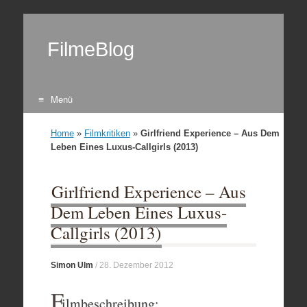
FilmeBlog
Menü
Zum Inhalt springen
Home
»
Filmkritiken
»
Girlfriend Experience – Aus Dem
Leben Eines Luxus-Callgirls (2013)
Girlfriend Experience – Aus
Dem Leben Eines Luxus-
Callgirls (2013)
Simon Ulm
/
28. Dezember 2012
F
ilmbeschreibung: