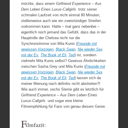
möchte, dass einem
Girlfriend Experience – Aus
Dem Leben Eines Luxus-Callgirls
trotz seiner
schmalen Laufzeit von nicht einmal 80 Minuten,
stellenweise auch wie ein zweistündiger Streifen
vorkommen kann. Hatte – mal ganz nebenbei –
eigentlich noch jemand das Gefühl, dass das in der
Hauptrolle der Chelsea nicht nur die
Synchronstimme von Mila Kunis (
Freunde mit
gewissen Vorzügen
,
Black Swan
,
Nie wieder Sex
mit der Ex
,
The Book of Eli
,
Ted
) ist, sondern
vielmehr Mila Kunis selbst? Gewisse Ähnlichkeiten
zwischen Sasha Grey und Mila Kunis (
Freunde mit
gewissen Vorzügen
,
Black Swan
,
Nie wieder Sex
mit der Ex
,
The Book of Eli
,
Ted
) lassen sich da
meiner Meinung nach definitiv nicht abstreiten?!
Wie auch immer, sechs Sterne gibt es letztlich für
Girlfriend Experience – Aus Dem Leben Eines
Luxus-Callgirls
und sogar eine kleine
Filmempfehlung für Fans von genau diesem Genre.
F
ilmfazit: