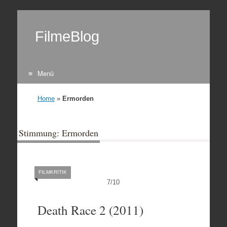
FilmeBlog
Menü
Zum Inhalt springen
Home
»
Ermorden
Stimmung: Ermorden
FILMKRITIK
7
/
10
Death Race 2 (2011)