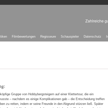
Zahlreiche gu
itiken
Filmbewertungen
Regisseure
Schauspieler
Datenschutz
I
ng:
erköpfige Gruppe von Hobbybergsteigern auf einer Klettertour, die ein
usste – nachdem es einige Komplikationen gab – die Entscheidung treffen
eben zu retten, indem er seine Freunde in den Abgrund stürzen ließ. Später