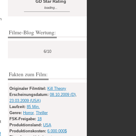
GD Star Rating
loading...
n
Filme-Blog Wertung:
s
6/10
Fakten zum Film:
Originaler Filmtitel:
Kill Theory
Erscheinungsdatum:
08.10.2009 (D)
,
23.03.2009 (USA)
Laufzeit:
85 Min.
Genre:
Horror
,
Thriller
FSK-Freigabe:
18
t
Produktionsland:
USA
Produktionskosten:
6.000.000$
f