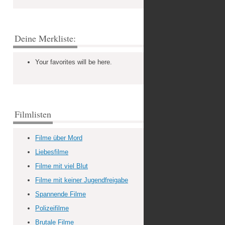
Deine Merkliste:
Your favorites will be here.
Filmlisten
Filme über Mord
Liebesfilme
Filme mit viel Blut
Filme mit keiner Jugendfreigabe
Spannende Filme
Polizeifilme
Brutale Filme