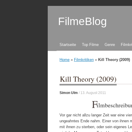
FilmeBlog
Zum Inhalt springen
Startseite
Top Filme
Genre
Filmkr
Home
»
Filmkritiken
»
Kill Theory (2009)
Kill Theory (2009)
Simon Ulm
/
13. August 2011
F
ilmbeschreibu
Vor gar nicht allzu langer Zeit war eine vi
ungeahntes Ende nahm. Einer von ihnen m
mit ihnen zu sterben, oder sein eigenes L