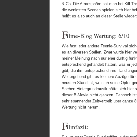
& Co. Die Atmosphäre hat man bei Kill The
die wenigsten Szenen spielen sich hier be
heißt es also auch an dieser Stelle wieder
F
ilme-Blog Wertung: 6/10
Wie fast jeder andere Teenie-Survival sich
es an diversen Stellen. Zwar wurde hier ve
meiner Meinung nach nur eher dürftig funk
entsprechend gehandelt hätten, was er jedo
gibt, die ihm entsprechend ihre Handlunge
Weitergehend gibt es kleinere Abzüge für 
neusten Stand ist, wo sich seine Opfer g
Sachen Hintergrundmusik hätte sich hier 
dieser B-Movie nicht glänzen. Dennoch ist 
sehr spannender Zeitvertreib über ganze 
Wertung nicht herum.
F
ilmfazit: