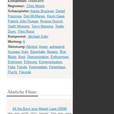
Einnahmen:
Unbekannt
Regisseur:
Chris Moore
Schauspieler:
Agnes Bruckner
,
Daniel
Franzese
,
Don McManus
,
Kevin Gage
,
Patrick John Flueger
,
Ryanne Duzich
,
Steffi Wickens
,
Taryn Manning
,
Teddy
Dunn
,
Theo Rossi
Komponist:
Michael Suby
Wertung:
6
Stimmung:
Alkohol
,
Angst
,
aufregend
,
Ausweg
,
Auto
,
Bärenfalle
,
Beweis
,
Blut
,
Blutig
,
Boot
,
Demonstration
,
Entkommen
,
Entrinnen
,
Erlösung
,
Extremsituation
,
Feier
,
Feinde
,
Feriengebiet
,
Ferienhaus
,
Flucht
,
Freunde
Ähnliche Filme:
All the Boys love Mandy Lane (2008)
Vor gar nicht allzu langer Zeit war eine