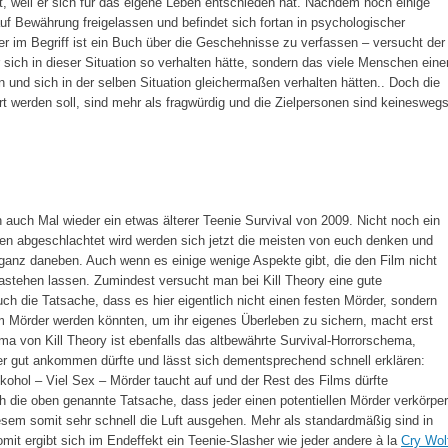
, weil er sich für das eigene Leben entschieden hat. Nachdem noch einige
auf Bewährung freigelassen und befindet sich fortan in psychologischer
 im Begriff ist ein Buch über die Geschehnisse zu verfassen – versucht der
 sich in dieser Situation so verhalten hätte, sondern das viele Menschen eine
 und sich in der selben Situation gleichermaßen verhalten hätten.. Doch die
t werden soll, sind mehr als fragwürdig und die Zielpersonen sind keinesweg
auch Mal wieder ein etwas älterer Teenie Survival von 2009. Nicht noch ein
en abgeschlachtet wird werden sich jetzt die meisten von euch denken und
t ganz daneben. Auch wenn es einige wenige Aspekte gibt, die den Film nicht
stehen lassen. Zumindest versucht man bei Kill Theory eine gute
ch die Tatsache, dass es hier eigentlich nicht einen festen Mörder, sondern
m Mörder werden könnten, um ihr eigenes Überleben zu sichern, macht erst
a von Kill Theory ist ebenfalls das altbewährte Survival-Horrorschema,
r gut ankommen dürfte und lässt sich dementsprechend schnell erklären:
kohol – Viel Sex – Mörder taucht auf und der Rest des Films dürfte
uch die oben genannte Tatsache, dass jeder einen potentiellen Mörder verkörper
iesem somit sehr schnell die Luft ausgehen. Mehr als standardmäßig sind in
somit ergibt sich im Endeffekt ein Teenie-Slasher wie jeder andere à la
Cry Wol