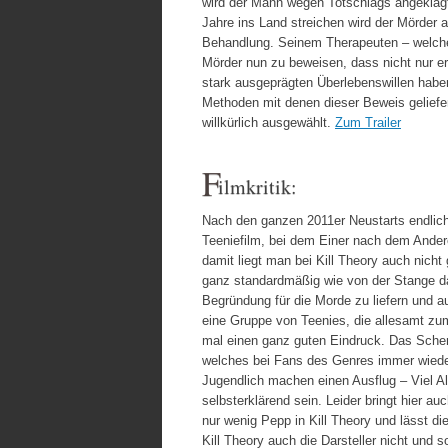
wird der Mann wegen Totschlags angeklagt
Jahre ins Land streichen wird der Mörder 
Behandlung. Seinem Therapeuten – welcher
Mörder nun zu beweisen, dass nicht nur er
stark ausgeprägten Überlebenswillen haben
Methoden mit denen dieser Beweis geliefer
willkürlich ausgewählt.
Zum Trailer
F
ilmkritik:
Nach den ganzen 2011er Neustarts endlich 
Teeniefilm, bei dem Einer nach dem Ander
damit liegt man bei Kill Theory auch nich
ganz standardmäßig wie von der Stange da
Begründung für die Morde zu liefern und au
eine Gruppe von Teenies, die allesamt zu
mal einen ganz guten Eindruck. Das Schem
welches bei Fans des Genres immer wiede
Jugendlich machen einen Ausflug – Viel Al
selbsterklärend sein. Leider bringt hier a
nur wenig Pepp in Kill Theory und lässt d
Kill Theory auch die Darsteller nicht und 