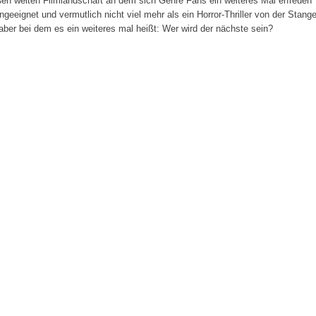
roßen weiten Filmlandschaft an dem sich Genre Fans ein weiteres Mal erfreuen
ngeeignet und vermutlich nicht viel mehr als ein Horror-Thriller von der Stange
 aber bei dem es ein weiteres mal heißt: Wer wird der nächste sein?