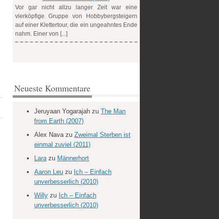
Vor gar nicht allzu langer Zeit war eine
vierköpfige Gruppe von Hobbybergsteigern
auf einer Klettertour, die ein ungeahntes Ende
nahm. Einer von [...]
Neueste Kommentare
Jeruyaan Yogarajah
zu
The Man
from Earth (2007)
Alex Nava
zu
Zweimal Sterben ist
einmal zuviel (2011)
Lara
zu
Männerhort
Aaron Leu
zu
Ich – Einfach
unverbesserlich (2010)
Willy
zu
Ich – Einfach
unverbesserlich (2010)