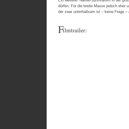
Ein weiterer Teenie-Survivalfilm in der g
dürfen. Für die breite Masse jedoch eher u
der zwar unterhaltsam ist – keine Frage –
F
ilmtrailer: