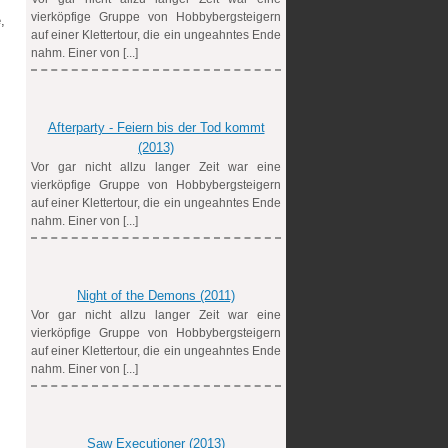
vierköpfige Gruppe von Hobbybergsteigern
,
auf einer Klettertour, die ein ungeahntes Ende
nahm. Einer von [...]
Afterparty - Feiern bis der Tod kommt
(2013)
Vor gar nicht allzu langer Zeit war eine
vierköpfige Gruppe von Hobbybergsteigern
auf einer Klettertour, die ein ungeahntes Ende
nahm. Einer von [...]
Night of the Demons (2011)
Vor gar nicht allzu langer Zeit war eine
vierköpfige Gruppe von Hobbybergsteigern
auf einer Klettertour, die ein ungeahntes Ende
nahm. Einer von [...]
Saw Executioner (2013)