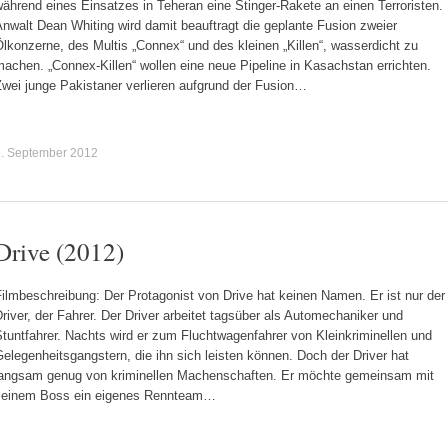
ährend eines Einsatzes in Teheran eine Stinger-Rakete an einen Terroristen.
nwalt Dean Whiting wird damit beauftragt die geplante Fusion zweier
lkonzerne, des Multis „Connex“ und des kleinen „Killen“, wasserdicht zu
achen. „Connex-Killen“ wollen eine neue Pipeline in Kasachstan errichten.
Zwei junge Pakistaner verlieren aufgrund der Fusion…
9. September 2012
Drive (2012)
ilmbeschreibung: Der Protagonist von Drive hat keinen Namen. Er ist nur der
river, der Fahrer. Der Driver arbeitet tagsüber als Automechaniker und
tuntfahrer. Nachts wird er zum Fluchtwagenfahrer von Kleinkriminellen und
elegenheitsgangstern, die ihn sich leisten können. Doch der Driver hat
langsam genug von kriminellen Machenschaften. Er möchte gemeinsam mit
seinem Boss ein eigenes Rennteam…