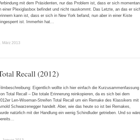
Verbindung mit dem Präsidenten, nur das Problem ist, dass er sich momentan
n einer Plexiglasbox befindet und nicht rauskommt. Das Letzte, an das er sic
rinnern kann ist, dass er sich in New York befand, nun aber in einer Kiste
ingesperrt ist. Immerhin hat…
. März 2013
Total Recall (2012)
Filmbeschreibung: Eigentlich wollte ich hier einfach die Kurzusammenfassung
on Total Recall – Die totale Erinnerung reinkopieren, da es sich bei dem
2012er Len-Wiseman-Streifen Total Recall um ein Remake des Klassikers mit
Arnold Schwarzenegger handelt. Aber, wie das heute so ist bei Remakes,
urde natürlich mit der Handlung ein wenig Schindluder getrieben. Und so wär
bereits…
. Januar 2013