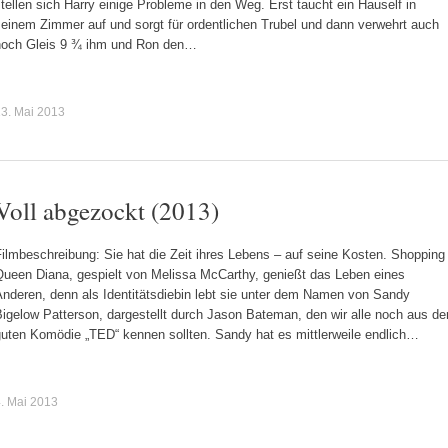
tellen sich Harry einige Probleme in den Weg. Erst taucht ein Hauself in
seinem Zimmer auf und sorgt für ordentlichen Trubel und dann verwehrt auch
noch Gleis 9 ¾ ihm und Ron den…
3. Mai 2013
Voll abgezockt (2013)
ilmbeschreibung: Sie hat die Zeit ihres Lebens – auf seine Kosten. Shopping
Queen Diana, gespielt von Melissa McCarthy, genießt das Leben eines
Anderen, denn als Identitätsdiebin lebt sie unter dem Namen von Sandy
igelow Patterson, dargestellt durch Jason Bateman, den wir alle noch aus de
guten Komödie „TED“ kennen sollten. Sandy hat es mittlerweile endlich…
. Mai 2013