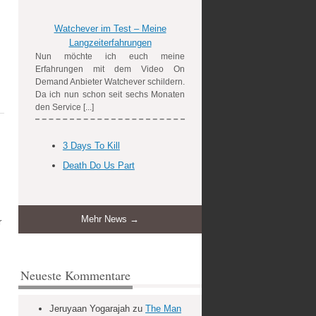
Watchever im Test – Meine
Langzeiterfahrungen
Nun möchte ich euch meine
Erfahrungen mit dem Video On
Demand Anbieter Watchever schildern.
Da ich nun schon seit sechs Monaten
den Service [...]
3 Days To Kill
Death Do Us Part
Mehr News →
r
Neueste Kommentare
Jeruyaan Yogarajah
zu
The Man