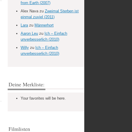
from Earth (2007)
Alex Nava
zu
Zweimal Sterben ist
einmal zuviel (2011)
Lara
zu
Männerhort
Aaron Leu
zu
Ich – Einfach
unverbesserlich (2010)
Willy
zu
Ich – Einfach
unverbesserlich (2010)
Deine Merkliste:
Your favorites will be here.
Filmlisten