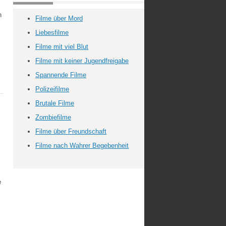
h
Filme über Mord
Liebesfilme
Filme mit viel Blut
Filme mit keiner Jugendfreigabe
Spannende Filme
Polizeifilme
Brutale Filme
Zombiefilme
Filme über Freundschaft
Filme nach Wahrer Begebenheit
e