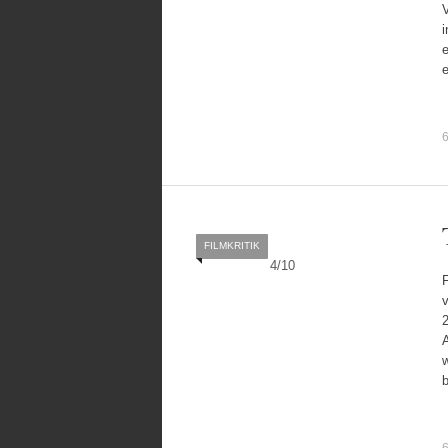
i
e
e
6
FILMKRITIK
4
/
10
v
w
6