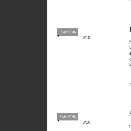
FILMKRITIK
8
/
10
V
i
o
FILMKRITIK
8
/
10
F