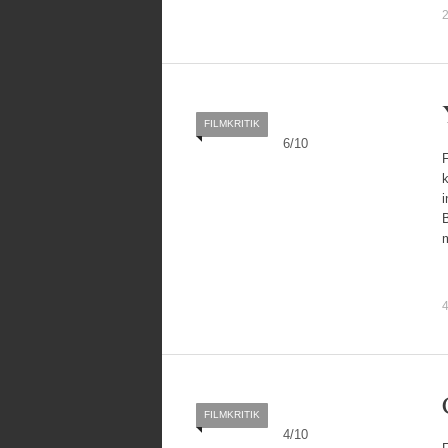
2
FILMKRITIK
6
/
10
F
k
i
4
FILMKRITIK
4
/
10