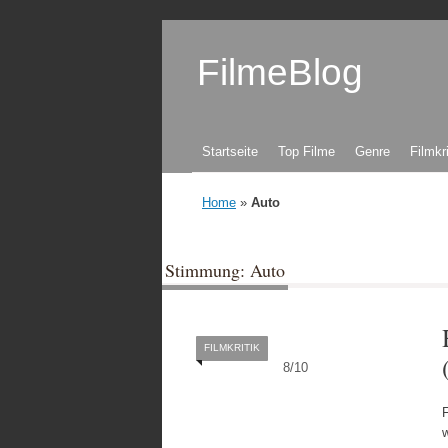
FilmeBlog
Zum Inhalt springen
Startseite
Top Filme
Genre
Filmkr
Home
»
Auto
Stimmung: Auto
FILMKRITIK
8
/
10
F