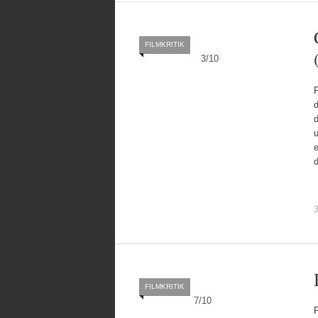
FILMKRITIK
3
/
10
F
d
u
3
FILMKRITIK
7
/
10
F