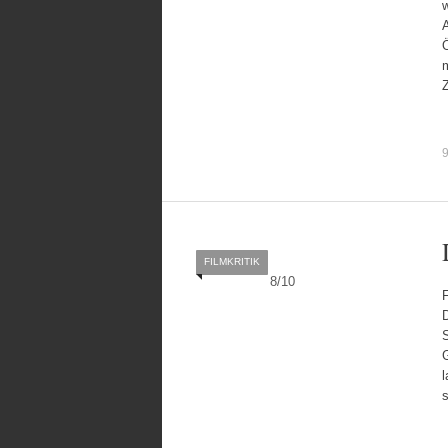
w
A
Ö
m
FILMKRITIK
8
/
10
F
D
S
G