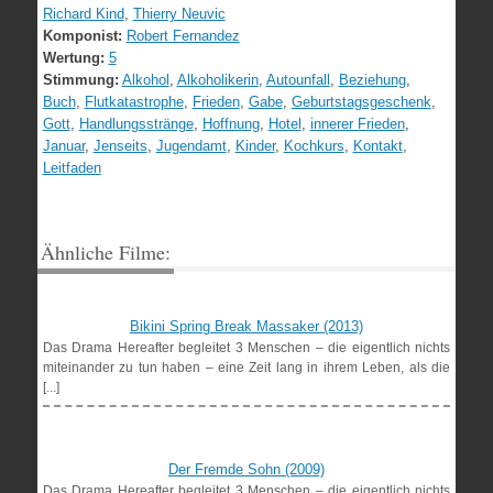
Richard Kind
,
Thierry Neuvic
Komponist:
Robert Fernandez
Wertung:
5
Stimmung:
Alkohol
,
Alkoholikerin
,
Autounfall
,
Beziehung
,
Buch
,
Flutkatastrophe
,
Frieden
,
Gabe
,
Geburtstagsgeschenk
,
Gott
,
Handlungsstränge
,
Hoffnung
,
Hotel
,
innerer Frieden
,
Januar
,
Jenseits
,
Jugendamt
,
Kinder
,
Kochkurs
,
Kontakt
,
Leitfaden
Ähnliche Filme:
Bikini Spring Break Massaker (2013)
Das Drama Hereafter begleitet 3 Menschen – die eigentlich nichts
miteinander zu tun haben – eine Zeit lang in ihrem Leben, als die
[...]
Der Fremde Sohn (2009)
Das Drama Hereafter begleitet 3 Menschen – die eigentlich nichts