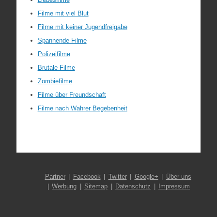
Filme mit viel Blut
Filme mit keiner Jugendfreigabe
Spannende Filme
Polizeifilme
Brutale Filme
Zombiefilme
Filme über Freundschaft
Filme nach Wahrer Begebenheit
Partner
Facebook
Twitter
Google+
Über uns
Werbung
Sitemap
Datenschutz
Impressum