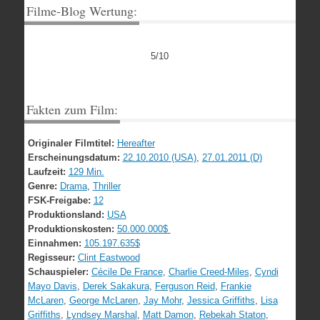
Filme-Blog Wertung:
5/10
Fakten zum Film:
Originaler Filmtitel:
Hereafter
Erscheinungsdatum:
22.10.2010 (USA)
,
27.01.2011 (D)
Laufzeit:
129 Min.
Genre:
Drama
,
Thriller
FSK-Freigabe:
12
Produktionsland:
USA
Produktionskosten:
50.000.000$
Einnahmen:
105.197.635$
Regisseur:
Clint Eastwood
Schauspieler:
Cécile De France
,
Charlie Creed-Miles
,
Cyndi
Mayo Davis
,
Derek Sakakura
,
Ferguson Reid
,
Frankie
McLaren
,
George McLaren
,
Jay Mohr
,
Jessica Griffiths
,
Lisa
Griffiths
,
Lyndsey Marshal
,
Matt Damon
,
Rebekah Staton
,