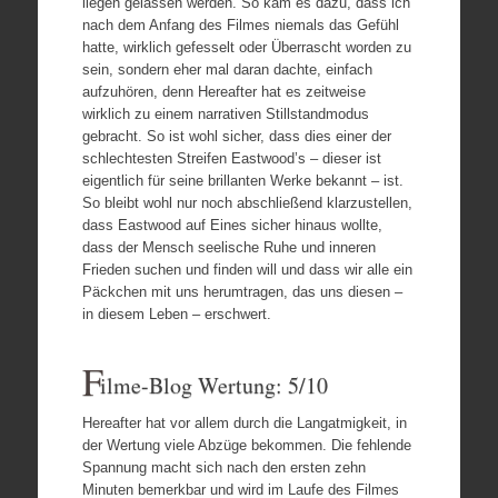
liegen gelassen werden. So kam es dazu, dass ich
nach dem Anfang des Filmes niemals das Gefühl
hatte, wirklich gefesselt oder Überrascht worden zu
sein, sondern eher mal daran dachte, einfach
aufzuhören, denn Hereafter hat es zeitweise
wirklich zu einem narrativen Stillstandmodus
gebracht. So ist wohl sicher, dass dies einer der
schlechtesten Streifen Eastwood’s – dieser ist
eigentlich für seine brillanten Werke bekannt – ist.
So bleibt wohl nur noch abschließend klarzustellen,
dass Eastwood auf Eines sicher hinaus wollte,
dass der Mensch seelische Ruhe und inneren
Frieden suchen und finden will und dass wir alle ein
Päckchen mit uns herumtragen, das uns diesen –
in diesem Leben – erschwert.
F
ilme-Blog Wertung: 5/10
Hereafter hat vor allem durch die Langatmigkeit, in
der Wertung viele Abzüge bekommen. Die fehlende
Spannung macht sich nach den ersten zehn
Minuten bemerkbar und wird im Laufe des Filmes