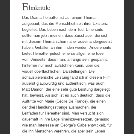
F
ilmkritik:
Das Drama Hereafter ist auf einem Thema
aufgebaut, das die Menschheit seit ihrer Existenz
begleitet: Das Leben nach dem Tod. Einerseits
sollte man jetzt meinen, dass Zuschauer, die sich
mit diesem Thema schon näher auseinandergesetzt
haben, Gefallen an ihm finden werden. Andererseits
bietet Hereafter jedoch eine so allgemeine Idee
vom Jenseits, dass man, anfangs sehr gespannt,
hinterher nur noch aufstöhnen kann, über die,
visuell oberflächlichen, Darstellungen. Die
schauspielerische Leistung fand ich in diesem Film
äußerst glaubwürdig und authentisch, was auch
Matt Damon, der eine sehr gute Leistung dargelegt
hat, beweist. An sich ist es auch deutlich, dass die
Auftritte von Marie (Cécile De France), die einen
der drei Handlungsstränge ausmachen, der
Leitfaden für Hereafter sind. Man versucht sich
dauerhaft in ihre Lage hineinzuversetzen, genauso
wie man Interesse an George’s Gabe entwickelt, für
die ihn Menschen verehren, die aber sein Leben