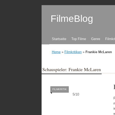
FilmeBlog
Zum Inhalt springen
Startseite
Top Filme
Genre
Filmkr
Home
»
Filmkritiken
»
Frankie McLaren
Schauspieler: Frankie McLaren
FILMKRITIK
5
/
10
n
w