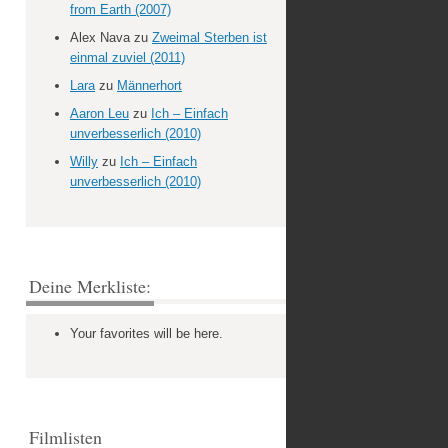
from Earth (2007)
Alex Nava
zu
Zweimal Sterben ist
einmal zuviel (2011)
Lara
zu
Männerhort
Aaron Leu
zu
Ich – Einfach
unverbesserlich (2010)
Willy
zu
Ich – Einfach
unverbesserlich (2010)
Deine Merkliste:
Your favorites will be here.
Filmlisten