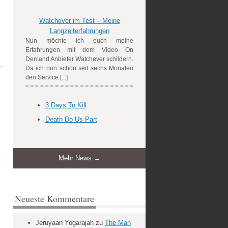
Watchever im Test – Meine
Langzeiterfahrungen
Nun möchte ich euch meine
Erfahrungen mit dem Video On
Demand Anbieter Watchever schildern.
Da ich nun schon seit sechs Monaten
den Service [...]
3 Days To Kill
Death Do Us Part
Mehr News →
Neueste Kommentare
Jeruyaan Yogarajah
zu
The Man