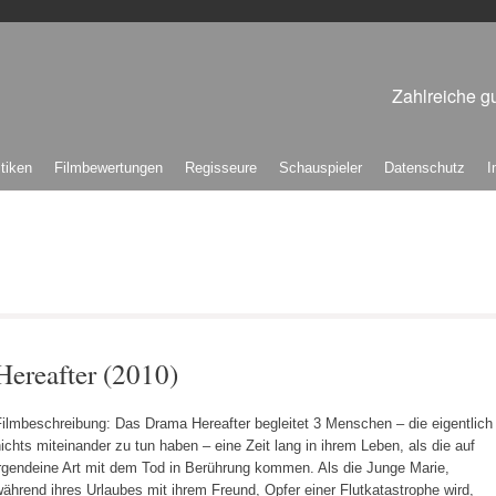
Zahlreiche gu
itiken
Filmbewertungen
Regisseure
Schauspieler
Datenschutz
I
Hereafter (2010)
Filmbeschreibung: Das Drama Hereafter begleitet 3 Menschen – die eigentlich
ichts miteinander zu tun haben – eine Zeit lang in ihrem Leben, als die auf
irgendeine Art mit dem Tod in Berührung kommen. Als die Junge Marie,
ährend ihres Urlaubes mit ihrem Freund, Opfer einer Flutkatastrophe wird,