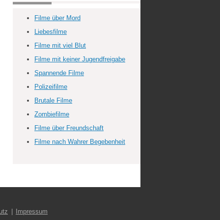
Filme über Mord
Liebesfilme
Filme mit viel Blut
Filme mit keiner Jugendfreigabe
Spannende Filme
Polizeifilme
Brutale Filme
Zombiefilme
Filme über Freundschaft
Filme nach Wahrer Begebenheit
utz
Impressum