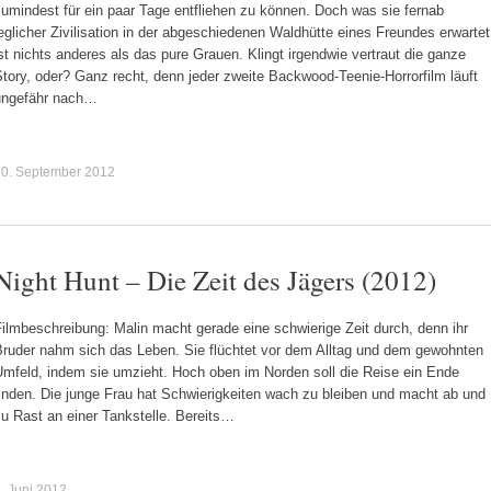
umindest für ein paar Tage entfliehen zu können. Doch was sie fernab
eglicher Zivilisation in der abgeschiedenen Waldhütte eines Freundes erwartet
st nichts anderes als das pure Grauen. Klingt irgendwie vertraut die ganze
tory, oder? Ganz recht, denn jeder zweite Backwood-Teenie-Horrorfilm läuft
ungefähr nach…
10. September 2012
Night Hunt – Die Zeit des Jägers (2012)
ilmbeschreibung: Malin macht gerade eine schwierige Zeit durch, denn ihr
Bruder nahm sich das Leben. Sie flüchtet vor dem Alltag und dem gewohnten
Umfeld, indem sie umzieht. Hoch oben im Norden soll die Reise ein Ende
inden. Die junge Frau hat Schwierigkeiten wach zu bleiben und macht ab und
u Rast an einer Tankstelle. Bereits…
. Juni 2012