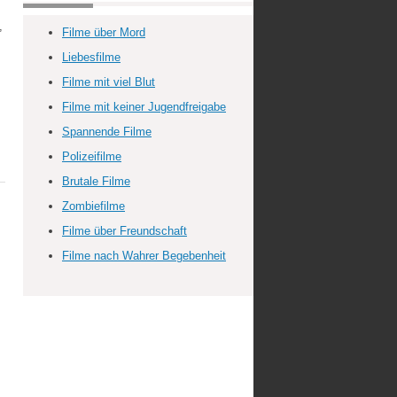
,
Filme über Mord
Liebesfilme
Filme mit viel Blut
Filme mit keiner Jugendfreigabe
Spannende Filme
Polizeifilme
Brutale Filme
Zombiefilme
Filme über Freundschaft
Filme nach Wahrer Begebenheit