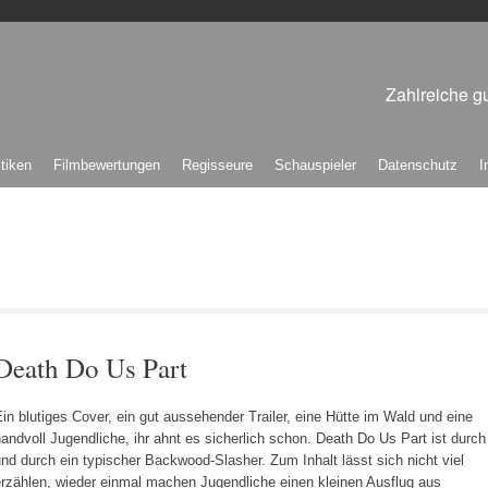
Zahlreiche gu
itiken
Filmbewertungen
Regisseure
Schauspieler
Datenschutz
I
Death Do Us Part
in blutiges Cover, ein gut aussehender Trailer, eine Hütte im Wald und eine
andvoll Jugendliche, ihr ahnt es sicherlich schon. Death Do Us Part ist durch
nd durch ein typischer Backwood-Slasher. Zum Inhalt lässt sich nicht viel
erzählen, wieder einmal machen Jugendliche einen kleinen Ausflug aus