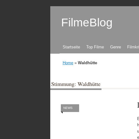
FilmeBlog
Zum Inhalt springen
Startseite
Top Filme
Genre
Filmkr
Home
»
Waldhütte
Stimmung: Waldhütte
NEWS
E
h
u