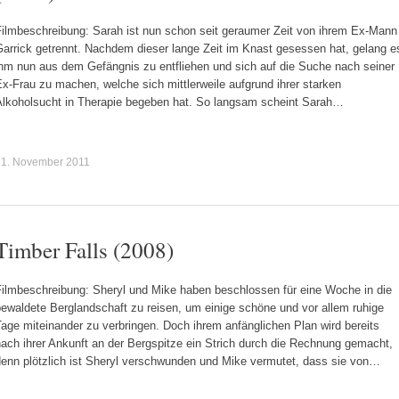
Filmbeschreibung: Sarah ist nun schon seit geraumer Zeit von ihrem Ex-Mann
Garrick getrennt. Nachdem dieser lange Zeit im Knast gesessen hat, gelang e
ihm nun aus dem Gefängnis zu entfliehen und sich auf die Suche nach seiner
x-Frau zu machen, welche sich mittlerweile aufgrund ihrer starken
Alkoholsucht in Therapie begeben hat. So langsam scheint Sarah…
21. November 2011
Timber Falls (2008)
Filmbeschreibung: Sheryl und Mike haben beschlossen für eine Woche in die
ewaldete Berglandschaft zu reisen, um einige schöne und vor allem ruhige
age miteinander zu verbringen. Doch ihrem anfänglichen Plan wird bereits
ach ihrer Ankunft an der Bergspitze ein Strich durch die Rechnung gemacht,
denn plötzlich ist Sheryl verschwunden und Mike vermutet, dass sie von…