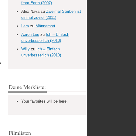
from Earth (2007)
Alex Nava
zu
Zweimal Sterben ist
einmal zuviel (2011)
Lara
zu
Männerhort
Aaron Leu
zu
Ich – Einfach
unverbesserlich (2010)
Willy
zu
Ich – Einfach
unverbesserlich (2010)
s
Deine Merkliste:
Your favorites will be here.
Filmlisten