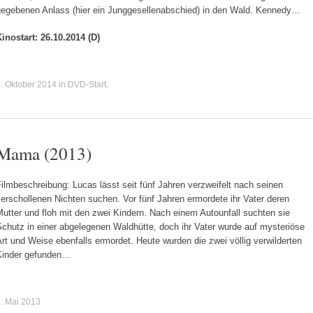
gegebenen Anlass (hier ein Junggesellenabschied) in den Wald. Kennedy…
inostart: 26.10.2014 (D)
. Oktober 2014
in
DVD-Start
.
Mama (2013)
ilmbeschreibung: Lucas lässt seit fünf Jahren verzweifelt nach seinen
erschollenen Nichten suchen. Vor fünf Jahren ermordete ihr Vater deren
utter und floh mit den zwei Kindern. Nach einem Autounfall suchten sie
chutz in einer abgelegenen Waldhütte, doch ihr Vater wurde auf mysteriöse
rt und Weise ebenfalls ermordet. Heute wurden die zwei völlig verwilderten
Kinder gefunden…
. Mai 2013