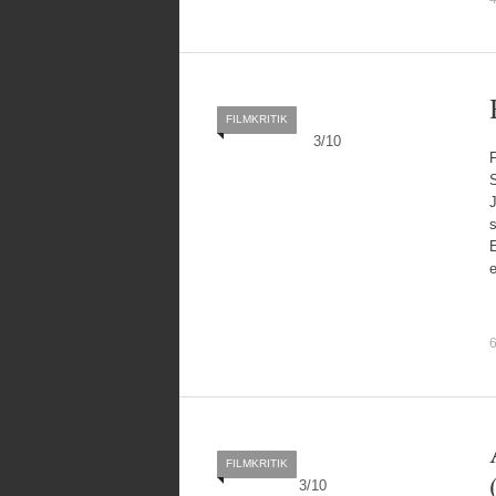
FILMKRITIK
3
/
10
s
6
FILMKRITIK
3
/
10