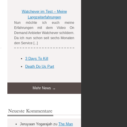
Watchever im Test – Meine
Langzeiterfahrungen
Nun möchte ich euch meine
Erfahrungen mit dem Video On
Demand Anbieter Watchever schildern.
Da ich nun schon seit sechs Monaten
den Service [...]
3 Days To Kill
Death Do Us Part
Mehr News →
Neueste Kommentare
Jeruyaan Yogarajah
zu
The Man