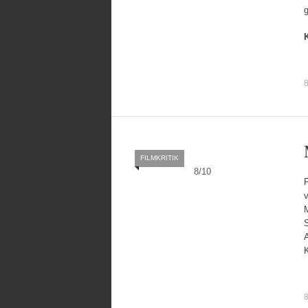
K
8
FILMKRITIK
8
/
10
F
v
M
S
A
8