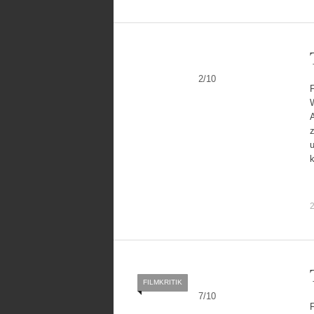
2
/
10
F
W
FILMKRITIK
7
/
10
F