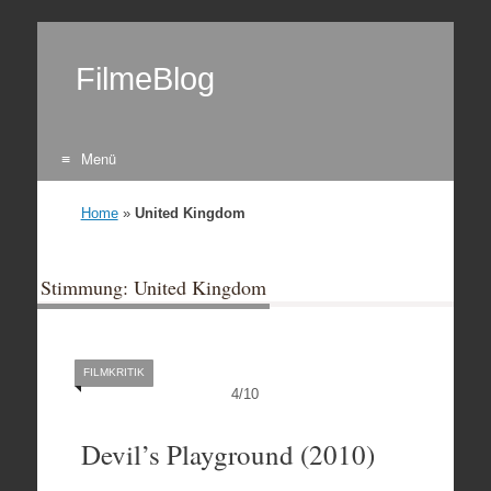
FilmeBlog
Menü
Zum Inhalt springen
Home
»
United Kingdom
Stimmung: United Kingdom
FILMKRITIK
4
/
10
Devil’s Playground (2010)