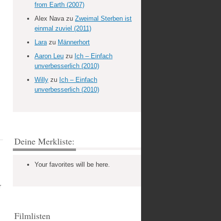
from Earth (2007)
Alex Nava
zu
Zweimal Sterben ist
einmal zuviel (2011)
Lara
zu
Männerhort
Aaron Leu
zu
Ich – Einfach
unverbesserlich (2010)
Willy
zu
Ich – Einfach
unverbesserlich (2010)
Deine Merkliste:
Your favorites will be here.
r
Filmlisten