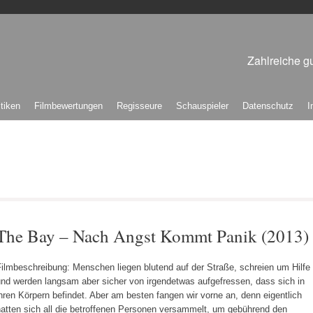
Zahlreiche gu
itiken
Filmbewertungen
Regisseure
Schauspieler
Datenschutz
I
The Bay – Nach Angst Kommt Panik (2013)
ilmbeschreibung: Menschen liegen blutend auf der Straße, schreien um Hilfe
und werden langsam aber sicher von irgendetwas aufgefressen, dass sich in
hren Körpern befindet. Aber am besten fangen wir vorne an, denn eigentlich
hatten sich all die betroffenen Personen versammelt, um gebührend den