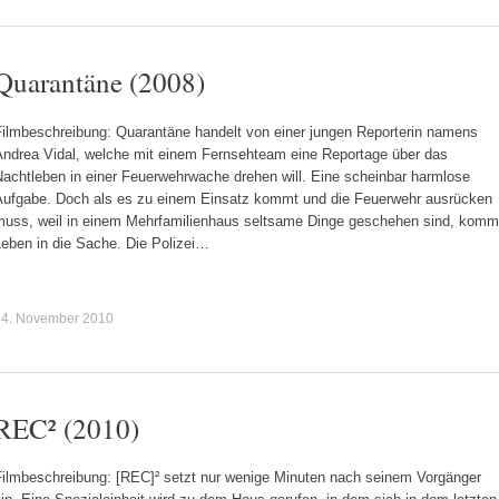
Quarantäne (2008)
Filmbeschreibung: Quarantäne handelt von einer jungen Reporterin namens
Andrea Vidal, welche mit einem Fernsehteam eine Reportage über das
Nachtleben in einer Feuerwehrwache drehen will. Eine scheinbar harmlose
Aufgabe. Doch als es zu einem Einsatz kommt und die Feuerwehr ausrücken
muss, weil in einem Mehrfamilienhaus seltsame Dinge geschehen sind, komm
Leben in die Sache. Die Polizei…
24. November 2010
REC² (2010)
Filmbeschreibung: [REC]² setzt nur wenige Minuten nach seinem Vorgänger