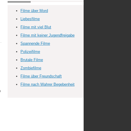
Filme über Mord
Liebesfilme
Filme mit viel Blut
Filme mit keiner Jugendfreigabe
Spannende Filme
Polizeifilme
Brutale Filme
Zombiefilme
Filme über Freundschaft
Filme nach Wahrer Begebenheit
n