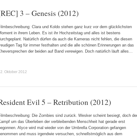
[REC] 3 – Genesis (2012)
Filmbeschreibung: Clara und Koldo stehen ganz kurz vor dem glücklichsten
oment in ihrem Leben. Es ist ihr Hochzeitstag und alles ist bestens
urchgeplant. Natürlich dürfen da auch die Kameras nicht fehlen, die diesen
reudigen Tag für immer festhalten und die alle schönen Erinnerungen an das
Eheversprechen der beiden auf Band verewigen. Doch natürlich läuft alles…
2. Oktober 2012
Resident Evil 5 – Retribution (2012)
Filmbeschreibung: Die Zombies sind zurück. Wesker scheint besiegt, doch de
Kampf um das Überleben der verbleibenden Menschheit hat gerade erst
begonnen. Alyce wird mal wieder von der Umbrella Corporation gefangen
genommen und muss irgendwie versuchen, schnellstmöglich aus dem