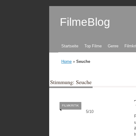
FilmeBlog
Zum Inhalt springen
Startseite
Top Filme
Genre
Filmkr
Home
»
Seuche
Stimmung: Seuche
FILMKRITIK
5
/
10
F
i