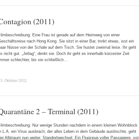
Contagion (2011)
Filmbeschreibung: Eine Frau ist gerade auf dem Heimweg von einer
eschäftsreise nach Hong Kong. Sie sitzt in einer Bar, trinkt etwas, isst ein
aar Nüsse von der Schale auf dem Tisch. Sie hustet zweimal leise. Ihr geht
s nicht gut. „Jetlag“, denkt sie. Doch ihr geht es innerhalb kürzester Zeit
mmer schlechter, bis sie schließlich…
3. Oktober 2011
Quarantäne 2 – Terminal (2011)
Filmbeschreibung: Nur wenige Stunden nachdem in einem kleinen Wohnblock
n L.A. ein Virus ausbrach, der alles Leben in dem Gebäude auslöschte, geht
er Albtraum nun weiter. Standortwechsel. Ein Flugzeug voller Passagiere, vo