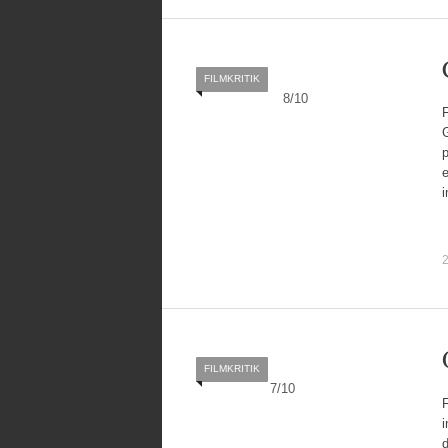
FILMKRITIK
8
/
10
G
p
e
i
2
FILMKRITIK
7
/
10
i
d