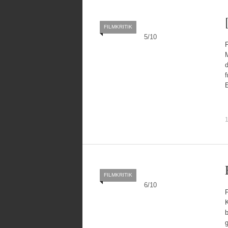
FILMKRITIK
5
/
10
M
d
f
1
FILMKRITIK
6
/
10