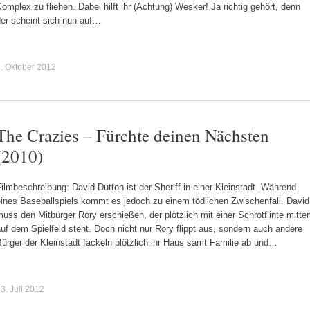
omplex zu fliehen. Dabei hilft ihr (Achtung) Wesker! Ja richtig gehört, denn
der scheint sich nun auf…
. Oktober 2012
The Crazies – Fürchte deinen Nächsten
(2010)
ilmbeschreibung: David Dutton ist der Sheriff in einer Kleinstadt. Während
eines Baseballspiels kommt es jedoch zu einem tödlichen Zwischenfall. David
uss den Mitbürger Rory erschießen, der plötzlich mit einer Schrotflinte mitte
uf dem Spielfeld steht. Doch nicht nur Rory flippt aus, sondern auch andere
ürger der Kleinstadt fackeln plötzlich ihr Haus samt Familie ab und…
3. Juli 2012