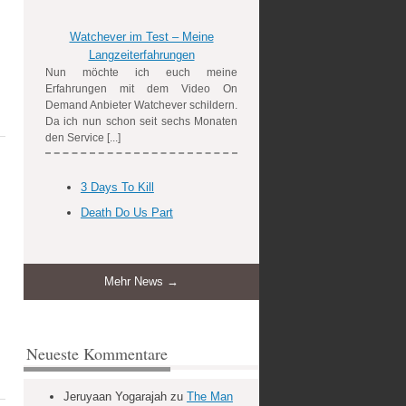
Watchever im Test – Meine
Langzeiterfahrungen
Nun möchte ich euch meine
Erfahrungen mit dem Video On
Demand Anbieter Watchever schildern.
Da ich nun schon seit sechs Monaten
den Service [...]
3 Days To Kill
Death Do Us Part
Mehr News →
Neueste Kommentare
Jeruyaan Yogarajah
zu
The Man