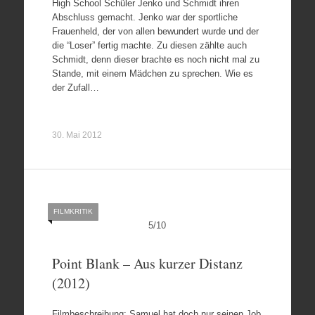
High School Schüler Jenko und Schmidt ihren
Abschluss gemacht. Jenko war der sportliche
Frauenheld, der von allen bewundert wurde und der
die “Loser” fertig machte. Zu diesen zählte auch
Schmidt, denn dieser brachte es noch nicht mal zu
Stande, mit einem Mädchen zu sprechen. Wie es
der Zufall…
30. Mai 2012
FILMKRITIK
5
/
10
Point Blank – Aus kurzer Distanz
(2012)
Filmbeschreibung: Samuel hat doch nur seinen Job