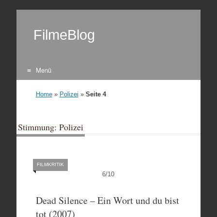
FilmeBlog
Menü
Zum Inhalt springen
Home
»
Polizei
»
Seite 4
Stimmung: Polizei
FILMKRITIK
6
/
10
Dead Silence – Ein Wort und du bist
tot (2007)