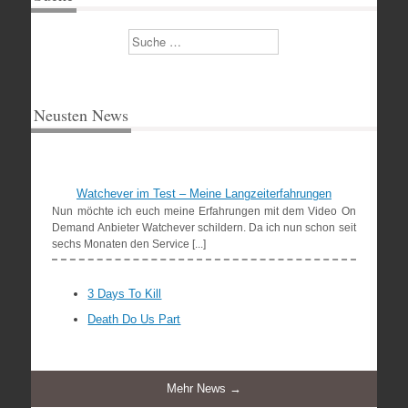
Suchen
Neusten News
Watchever im Test – Meine Langzeiterfahrungen
Nun möchte ich euch meine Erfahrungen mit dem Video On
Demand Anbieter Watchever schildern. Da ich nun schon seit
sechs Monaten den Service [...]
3 Days To Kill
Death Do Us Part
Mehr News →