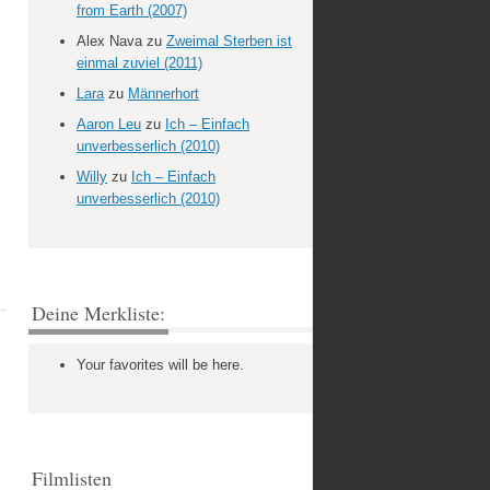
from Earth (2007)
Alex Nava
zu
Zweimal Sterben ist
einmal zuviel (2011)
Lara
zu
Männerhort
Aaron Leu
zu
Ich – Einfach
unverbesserlich (2010)
Willy
zu
Ich – Einfach
unverbesserlich (2010)
Deine Merkliste:
Your favorites will be here.
Filmlisten