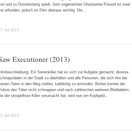
on und zu Donnersberg spielt. Sein sogenannter Ghostwriter-Freund ist zwar
rei erfunden, jedoch im Film überaus wichtig. Die…
7. Juli 2013
Saw Executioner (2013)
ilmbeschreibung: Ein Serienkiller hat es sich zur Aufgabe gemacht, diverse
chnapsläden in der Stadt zu überfallen und alle Personen, die sich ihm bei
einen Taten in den Weg stellen, kaltblütig zu ermorden. Bisher konnte die
olizei den Täter nicht schnappen und nach zahlreichen weiteren Blutbädern,
ie der skrupellose Killer verursacht hat, wird nun ein Kopfgeld…
2. Juli 2013