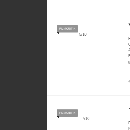
FILMKRITIK
5
/
10
F
B
4
FILMKRITIK
7
/
10
F
P