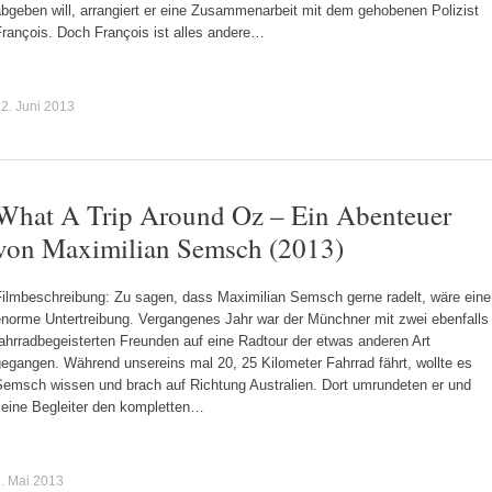
bgeben will, arrangiert er eine Zusammenarbeit mit dem gehobenen Polizist
François. Doch François ist alles andere…
2. Juni 2013
What A Trip Around Oz – Ein Abenteuer
von Maximilian Semsch (2013)
Filmbeschreibung: Zu sagen, dass Maximilian Semsch gerne radelt, wäre eine
enorme Untertreibung. Vergangenes Jahr war der Münchner mit zwei ebenfalls
ahrradbegeisterten Freunden auf eine Radtour der etwas anderen Art
egangen. Während unsereins mal 20, 25 Kilometer Fahrrad fährt, wollte es
Semsch wissen und brach auf Richtung Australien. Dort umrundeten er und
seine Begleiter den kompletten…
. Mai 2013