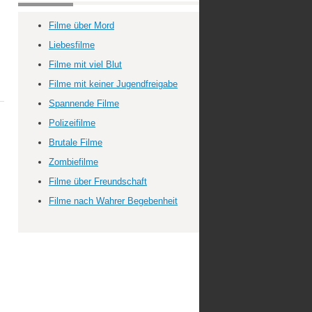
Filme über Mord
Liebesfilme
Filme mit viel Blut
Filme mit keiner Jugendfreigabe
Spannende Filme
Polizeifilme
Brutale Filme
Zombiefilme
Filme über Freundschaft
Filme nach Wahrer Begebenheit