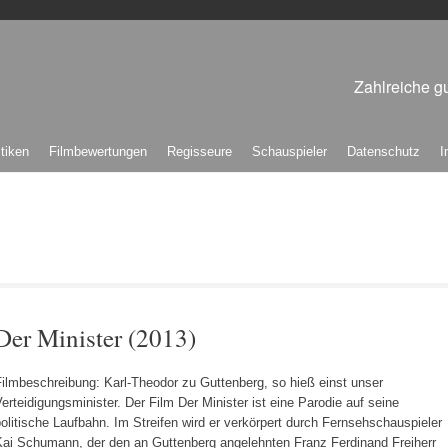
Zahlreiche gu
itiken
Filmbewertungen
Regisseure
Schauspieler
Datenschutz
I
Der Minister (2013)
ilmbeschreibung: Karl-Theodor zu Guttenberg, so hieß einst unser
erteidigungsminister. Der Film Der Minister ist eine Parodie auf seine
olitische Laufbahn. Im Streifen wird er verkörpert durch Fernsehschauspieler
Kai Schumann, der den an Guttenberg angelehnten Franz Ferdinand Freiherr