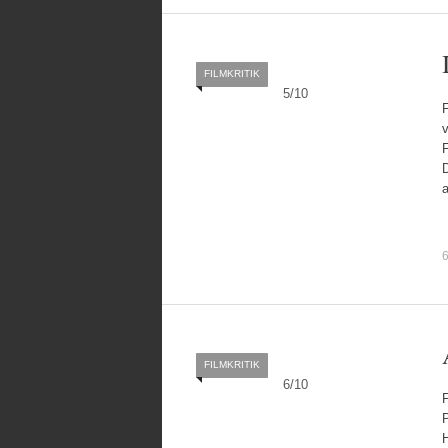
FILMKRITIK
5
/
10
v
D
a
6
FILMKRITIK
6
/
10
P
H