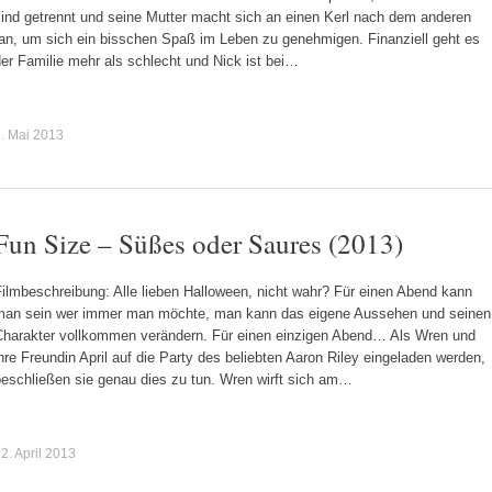
sind getrennt und seine Mutter macht sich an einen Kerl nach dem anderen
ran, um sich ein bisschen Spaß im Leben zu genehmigen. Finanziell geht es
er Familie mehr als schlecht und Nick ist bei…
. Mai 2013
Fun Size – Süßes oder Saures (2013)
ilmbeschreibung: Alle lieben Halloween, nicht wahr? Für einen Abend kann
man sein wer immer man möchte, man kann das eigene Aussehen und seinen
Charakter vollkommen verändern. Für einen einzigen Abend… Als Wren und
hre Freundin April auf die Party des beliebten Aaron Riley eingeladen werden,
beschließen sie genau dies zu tun. Wren wirft sich am…
2. April 2013