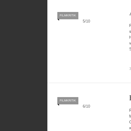
FILMKRITIK
5
/
10
F
H
v
3
FILMKRITIK
6
/
10
F
M
w