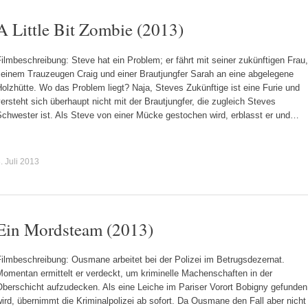
A Little Bit Zombie (2013)
ilmbeschreibung: Steve hat ein Problem; er fährt mit seiner zukünftigen Frau,
seinem Trauzeugen Craig und einer Brautjungfer Sarah an eine abgelegene
olzhütte. Wo das Problem liegt? Naja, Steves Zukünftige ist eine Furie und
ersteht sich überhaupt nicht mit der Brautjungfer, die zugleich Steves
Schwester ist. Als Steve von einer Mücke gestochen wird, erblasst er und…
. Juli 2013
Ein Mordsteam (2013)
ilmbeschreibung: Ousmane arbeitet bei der Polizei im Betrugsdezernat.
omentan ermittelt er verdeckt, um kriminelle Machenschaften in der
Oberschicht aufzudecken. Als eine Leiche im Pariser Vorort Bobigny gefunden
ird, übernimmt die Kriminalpolizei ab sofort. Da Ousmane den Fall aber nicht