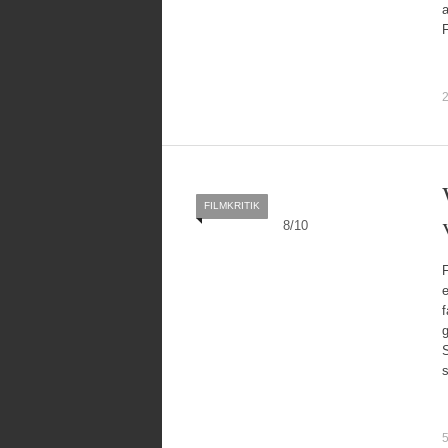
a
2
FILMKRITIK
8
/
10
f
g
5