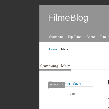
FilmeBlog
Zum Inhalt springen
Startseite
Top Filme
Genre
Filmkr
Home
»
März
Stimmung: März
FILMKRITIK
F
5
/
10
V
p