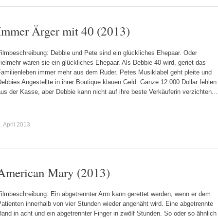
Immer Ärger mit 40 (2013)
Filmbeschreibung: Debbie und Pete sind ein glückliches Ehepaar. Oder
ielmehr waren sie ein glückliches Ehepaar. Als Debbie 40 wird, geriet das
Familienleben immer mehr aus dem Ruder. Petes Musiklabel geht pleite und
ebbies Angestellte in ihrer Boutique klauen Geld. Ganze 12.000 Dollar fehlen
us der Kasse, aber Debbie kann nicht auf ihre beste Verkäuferin verzichten.
. April 2013
American Mary (2013)
Filmbeschreibung: Ein abgetrennter Arm kann gerettet werden, wenn er dem
atienten innerhalb von vier Stunden wieder angenäht wird. Eine abgetrennte
and in acht und ein abgetrennter Finger in zwölf Stunden. So oder so ähnlich