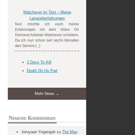
Watchever im Test – Meine
Langzeiterfahrungen
Nun möchte ich euch meine
Erfahrungen mit dem Video On
Demand Anbieter Watchever schildern.
Da ich nun schon seit sechs Monaten
den Service [...]
3 Days To Kill
Death Do Us Part
Mehr News →
Neueste Kommentare
Jeruyaan Yogarajah
zu
The Man