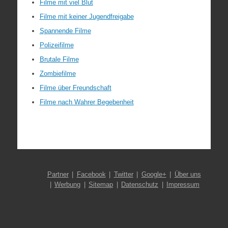
Filme mit viel Blut
Filme mit keiner Jugendfreigabe
Spannende Filme
Polizeifilme
Brutale Filme
Zombiefilme
Filme über Freundschaft
Filme nach Wahrer Begebenheit
Partner
Facebook
Twitter
Google+
Über uns
Werbung
Sitemap
Datenschutz
Impressum