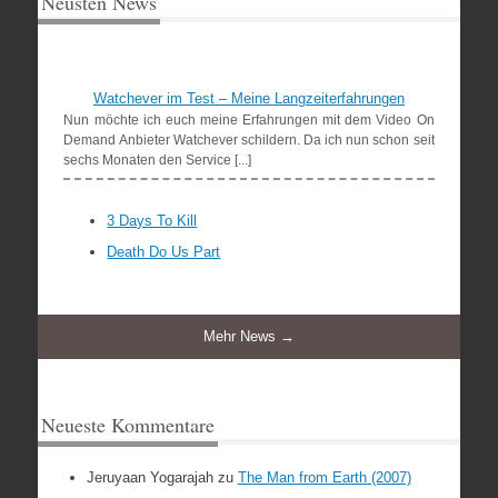
Neusten News
Watchever im Test – Meine Langzeiterfahrungen
Nun möchte ich euch meine Erfahrungen mit dem Video On
Demand Anbieter Watchever schildern. Da ich nun schon seit
sechs Monaten den Service [...]
3 Days To Kill
Death Do Us Part
Mehr News →
Neueste Kommentare
Jeruyaan Yogarajah
zu
The Man from Earth (2007)