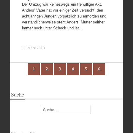
Der Umzug war keineswegs ein freiwilliger Akt.
Anders’ Vater hat vor einiger Zeit versucht, den
achtjährigen Jungen vorsätzlich zu ermorden und
verständlicherweise steht Anders’ Mutter seither
immer noch unter Schock und ist…
11. März 2013
1
2
3
4
5
6
Suche
Suchen