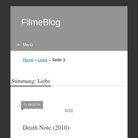
FilmeBlog
Menü
Zum Inhalt springen
Home
»
Liebe
»
Seite 3
Stimmung: Liebe
FILMKRITIK
6
/
10
Death Note (2010)