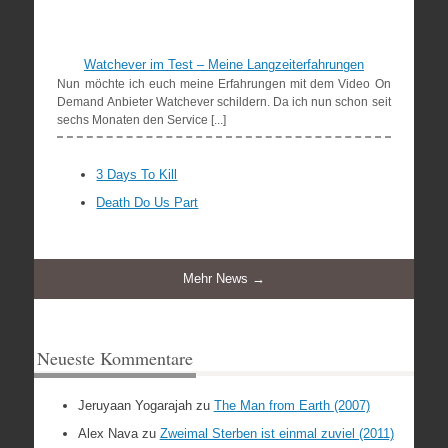
Watchever im Test – Meine Langzeiterfahrungen
Nun möchte ich euch meine Erfahrungen mit dem Video On
Demand Anbieter Watchever schildern. Da ich nun schon seit
sechs Monaten den Service [...]
3 Days To Kill
Death Do Us Part
Mehr News →
Neueste Kommentare
Jeruyaan Yogarajah
zu
The Man from Earth (2007)
Alex Nava
zu
Zweimal Sterben ist einmal zuviel (2011)