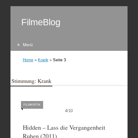
FilmeBlog
Menü
Zum Inhalt springen
Home
»
Krank
»
Seite 3
Stimmung: Krank
FILMKRITIK
4
/
10
Hidden – Lass die Vergangenheit
Ruhen (2011)