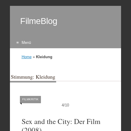
FilmeBlog
Menü
Zum Inhalt springen
Home
»
Kleidung
Stimmung: Kleidung
FILMKRITIK
4
/
10
Sex and the City: Der Film
(2008)