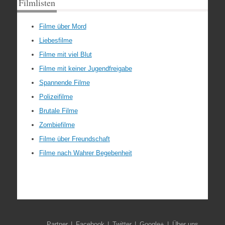
Filmlisten
Filme über Mord
Liebesfilme
Filme mit viel Blut
Filme mit keiner Jugendfreigabe
Spannende Filme
Polizeifilme
Brutale Filme
Zombiefilme
Filme über Freundschaft
Filme nach Wahrer Begebenheit
Partner
Facebook
Twitter
Google+
Über uns