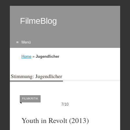
FilmeBlog
Menü
Zum Inhalt springen
Home
»
Jugendlicher
Stimmung: Jugendlicher
FILMKRITIK
7
/
10
Youth in Revolt (2013)