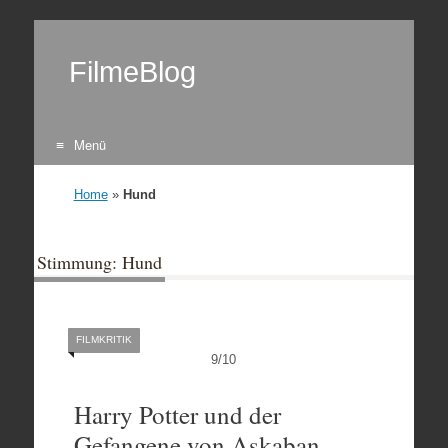
FilmeBlog
Menü
Zum Inhalt springen
Home
»
Hund
Stimmung: Hund
FILMKRITIK
9
/
10
Harry Potter und der
Gefangene von Askaban