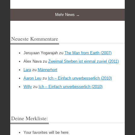
Mehr News →
Neueste Kommentare
Jeruyaan Yogarajah
zu
The Man from Earth (2007)
Alex Nava
zu
Zweimal Sterben ist einmal zuviel (2011)
Lara
zu
Männerhort
Aaron Leu
zu
Ich – Einfach unverbesserlich (2010)
Willy
zu
Ich – Einfach unverbesserlich (2010)
Deine Merkliste:
Your favorites will be here.