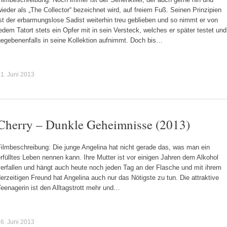
ieder als „The Collector“ bezeichnet wird, auf freiem Fuß. Seinen Prinzipien
st der erbarmungslose Sadist weiterhin treu geblieben und so nimmt er von
edem Tatort stets ein Opfer mit in sein Versteck, welches er später testet und
gegebenenfalls in seine Kollektion aufnimmt. Doch bis…
1. Juni 2013
Cherry – Dunkle Geheimnisse (2013)
ilmbeschreibung: Die junge Angelina hat nicht gerade das, was man ein
rfülltes Leben nennen kann. Ihre Mutter ist vor einigen Jahren dem Alkohol
erfallen und hängt auch heute noch jeden Tag an der Flasche und mit ihrem
erzeitigen Freund hat Angelina auch nur das Nötigste zu tun. Die attraktive
eenagerin ist den Alltagstrott mehr und…
6. Juni 2013