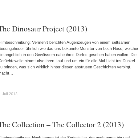
The Dinosaur Project (2013)
Filmbeschreibung: Vermehrt berichten Augenzeugen von einem seltsamen
Seeungeheuer, ähnlich wie das uns bekannte Monster von Loch Ness, welche
sie angeblich in den Gewässern nahe ihres Dorfes gesehen haben wollen. Die
erüchtewelle nimmt also ihren Lauf und um ein für alle Mal Licht ins Dunkel
u bringen, was sich wirklich hinter diesen abstrusen Geschichten verbirgt,
macht…
. Juli 2013
The Collection – The Collector 2 (2013)
ilmbeschreibung: Noch immer ist der Serienkiller, der auch gerne hin und