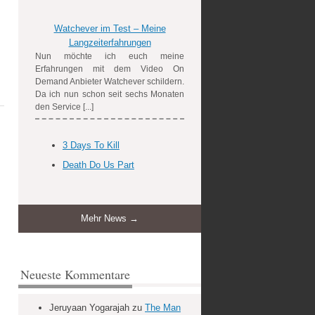
Watchever im Test – Meine
Langzeiterfahrungen
Nun möchte ich euch meine
Erfahrungen mit dem Video On
Demand Anbieter Watchever schildern.
Da ich nun schon seit sechs Monaten
den Service [...]
3 Days To Kill
Death Do Us Part
Mehr News →
Neueste Kommentare
Jeruyaan Yogarajah
zu
The Man