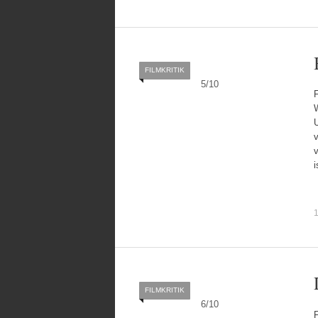
FILMKRITIK
5
/
10
F
U
v
1
FILMKRITIK
6
/
10