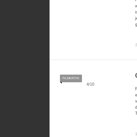
w
i
j
2
FILMKRITIK
4
/
10
F
e
v
d
T
1