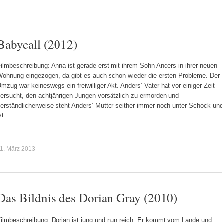
Babycall (2012)
ilmbeschreibung: Anna ist gerade erst mit ihrem Sohn Anders in ihrer neuen
Wohnung eingezogen, da gibt es auch schon wieder die ersten Probleme. Der
mzug war keineswegs ein freiwilliger Akt. Anders’ Vater hat vor einiger Zeit
versucht, den achtjährigen Jungen vorsätzlich zu ermorden und
erständlicherweise steht Anders’ Mutter seither immer noch unter Schock un
ist…
1. März 2013
Das Bildnis des Dorian Gray (2010)
Filmbeschreibung: Dorian ist jung und nun reich. Er kommt vom Lande und