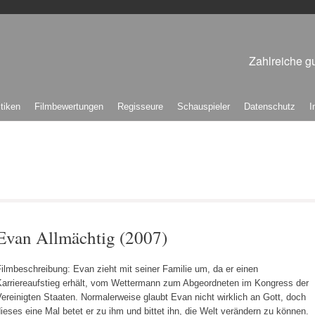
Zahlreiche gu
itiken
Filmbewertungen
Regisseure
Schauspieler
Datenschutz
I
Evan Allmächtig (2007)
ilmbeschreibung: Evan zieht mit seiner Familie um, da er einen
Karriereaufstieg erhält, vom Wettermann zum Abgeordneten im Kongress der
ereinigten Staaten. Normalerweise glaubt Evan nicht wirklich an Gott, doch
ieses eine Mal betet er zu ihm und bittet ihn, die Welt verändern zu können.