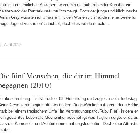
rbte ein ansehnliches Anwesen, woraufhin ein aufstrebender Künstler ein
Meisterwerk der Porträtkunst von ihm zeugt. Doch der junge und bildhübsche
orian Gray wusste nicht, was er mit den Worten „Ich würde meine Seele für
ewige Jugend verkaufen“ anrichtet, doch dies würde er bald…
5. April 2012
Die fünf Menschen, die dir im Himmel
begegnen (2010)
ilmbeschreibung: Es ist Eddie’s 83. Geburtstag und zugleich sein Todestag.
Seine Geschichte beginnt da, wo andere für gewöhnlich aufhören, denn Eddie
tarb bei einem tragischem Unfall im Vergnügungspark „Ruby Pier“, in dem er
ein gesamtes Leben als Mechaniker beschäftigt war. Täglich sorgte er dafür,
ass die Karussells und Achterbahnen reibungslos liefen. Doch einer Attraktio
traute…