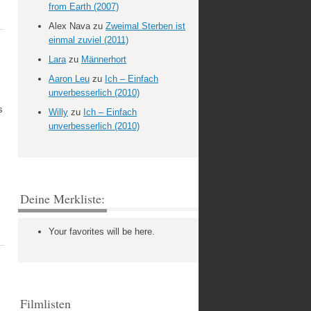
from Earth (2007)
Alex Nava
zu
Zweimal Sterben ist
einmal zuviel (2011)
Lara
zu
Männerhort
Aaron Leu
zu
Ich – Einfach
unverbesserlich (2010)
s
Willy
zu
Ich – Einfach
unverbesserlich (2010)
Deine Merkliste:
Your favorites will be here.
Filmlisten