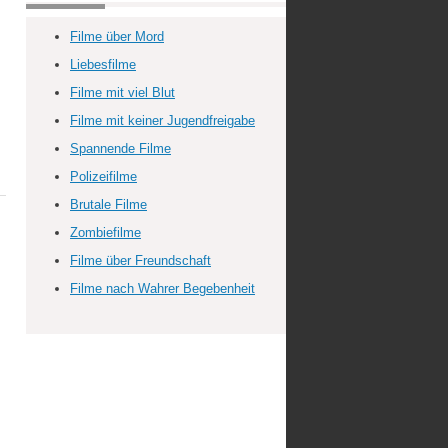
Filme über Mord
Liebesfilme
Filme mit viel Blut
Filme mit keiner Jugendfreigabe
Spannende Filme
Polizeifilme
Brutale Filme
Zombiefilme
Filme über Freundschaft
Filme nach Wahrer Begebenheit