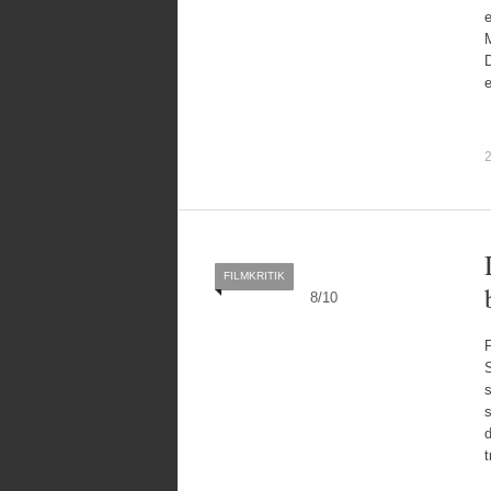
e
D
2
FILMKRITIK
8
/
10
F
s
s
d