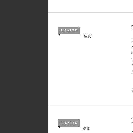
FILMKRITIK
5
/
10
G
z
5
FILMKRITIK
8
/
10
F