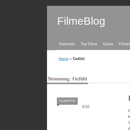
FilmeBlog
Zum Inhalt springen
Startseite
Top Filme
Genre
Filmkr
Home
»
Gefühl
Stimmung: Gefühl
FILMKRITIK
5
/
10
F
V
d