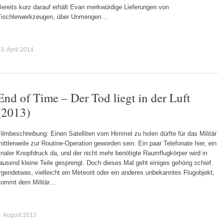
ereits kurz darauf erhält Evan merkwürdige Lieferungen von
Tischlerwerkzeugen, über Unmengen…
3. April 2014
End of Time – Der Tod liegt in der Luft
(2013)
ilmbeschreibung: Einen Satelliten vom Himmel zu holen dürfte für das Militär
ittlerweile zur Routine-Operation geworden sein. Ein paar Telefonate hier, ein
inaler Knopfdruck da, und der nicht mehr benötigte Raumflugkörper wird in
ausend kleine Teile gesprengt. Doch dieses Mal geht einiges gehörig schief.
rgendetwas, vielleicht ein Meteorit oder ein anderes unbekanntes Flugobjekt,
kommt dem Militär…
. August 2013