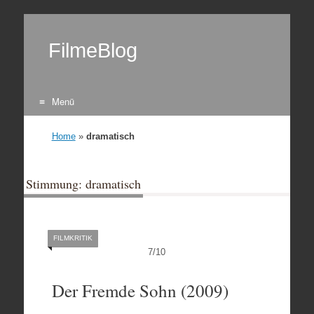
FilmeBlog
Menü
Zum Inhalt springen
Home
»
dramatisch
Stimmung: dramatisch
FILMKRITIK
7
/
10
Der Fremde Sohn (2009)