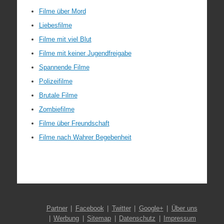
Filme über Mord
Liebesfilme
Filme mit viel Blut
Filme mit keiner Jugendfreigabe
Spannende Filme
Polizeifilme
Brutale Filme
Zombiefilme
Filme über Freundschaft
Filme nach Wahrer Begebenheit
Partner
Facebook
Twitter
Google+
Über uns
Werbung
Sitemap
Datenschutz
Impressum