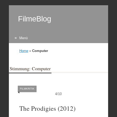
FilmeBlog
Menü
Zum Inhalt springen
Home
»
Computer
Stimmung: Computer
FILMKRITIK
4
/
10
The Prodigies (2012)