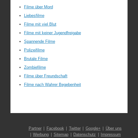
Filme über Mord
Liebesfilme
Filme mit viel Blut
Filme mit keiner Jugendfreigabe
Spannende Filme
Polizeifilme
Brutale Filme
Zombiefilme
Filme über Freundschaft
Filme nach Wahrer Begebenheit
Partner
Facebook
Twitter
Google+
Über uns
Werbung
Sitemap
Datenschutz
Impressum