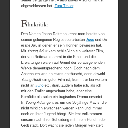
seiner Vergangenheit – also Mavis – schon längst
abgeschlossen hat.
Zum Trailer
F
ilmkritik:
Den Namen Jason Reitman kennt man bereits von
seinen gelungenen Regiesseurarbeiten
Juno
und
Up
in the Air
, in denen er sein Können bewiesen hat.
Mit
Young Adult
kam schließlich ein weiterer Film,
der von Reitman stammt in die Kinos und die
Erwartungen waren auf Grund der vorausgehenden
Werke dementsprechend hoch. Doch nach dem
Anschauen war ich etwas enttäuscht, denn obwohl
Young Adult
ein guter Film ist, kommt er bei weitem
nicht an
Juno
etc. dran. Zudem habe ich, als ich
mir den Trailer angeschaut habe, eher eine
Komödie als solch ein tragisches Drama erwartet.
In
Young Adult
geht es um die 30-jährige Mavis, die
nicht wirklich erwachsen werden kann und immer
noch an ihrer Jugend hängt. Sie lebt vollkommen
einsam nach ihrer Scheidung mit ihrem Hund in der
Großstadt. Dort wacht sie jeden Morgen verkatert