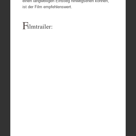
einen langweiligen Einstieg hinwegsehen können,
ist der Film empfehlenswert.
F
ilmtrailer: