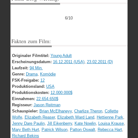
6/10
Fakten zum Film:
Originaler Filmtitel:
Young Adult
Erscheinungsdatum:
16.12.2011 (USA)
,
23.02.2011 (D)
Laufzeit:
94 Min.
Genre:
Drama
,
Komödie
FSK-Freigabe:
12
Produktionsland:
USA
Produktionskosten:
12.000.000$
Einnahmen:
22.654.650$
Regisseur:
Jason Reitman
Schauspieler:
Brian McElhaneyy
,
Charlize Theron
,
Collette
Wolfe
,
Elizabeth Reaser
,
Elizabeth Ward Land
,
Hettienne Park
,
Jenny Dare Paulin
,
Jill Eikenberry
,
Kate Nowlin
,
Louisa Krause
,
Mary Beth Hurt
,
Patrick Wilson
,
Patton Oswalt
,
Rebecca Hart
,
Richard Bekins