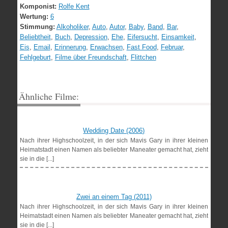
Komponist:
Rolfe Kent
Wertung:
6
Stimmung:
Alkoholiker
,
Auto
,
Autor
,
Baby
,
Band
,
Bar
,
Beliebtheit
,
Buch
,
Depression
,
Ehe
,
Eifersucht
,
Einsamkeit
,
Eis
,
Email
,
Erinnerung
,
Erwachsen
,
Fast Food
,
Februar
,
Fehlgeburt
,
Filme über Freundschaft
,
Flittchen
Ähnliche Filme:
Wedding Date (2006)
Nach ihrer Highschoolzeit, in der sich Mavis Gary in ihrer kleinen
Heimatstadt einen Namen als beliebter Maneater gemacht hat, zieht
sie in die [...]
Zwei an einem Tag (2011)
Nach ihrer Highschoolzeit, in der sich Mavis Gary in ihrer kleinen
Heimatstadt einen Namen als beliebter Maneater gemacht hat, zieht
sie in die [...]