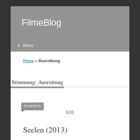
FilmeBlog
Menü
Zum Inhalt springen
Home
»
Ausrottung
Stimmung: Ausrottung
FILMKRITIK
5
/
10
Seelen (2013)