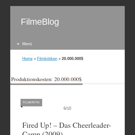
FilmeBlog
Menü
Zum Inhalt springen
Home
»
Filmkritiken
»
20.000.000$
Produktionskosten: 20.000.000$
FILMKRITIK
6
/
10
Fired Up! – Das Cheerleader-
Camp (2009)