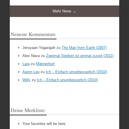
Mehr News →
Neueste Kommentare
Jeruyaan Yogarajah
zu
The Man from Earth (2007)
Alex Nava
zu
Zweimal Sterben ist einmal zuviel (2011)
Lara
zu
Männerhort
Aaron Leu
zu
Ich – Einfach unverbesserlich (2010)
Willy
zu
Ich – Einfach unverbesserlich (2010)
Deine Merkliste:
Your favorites will be here.