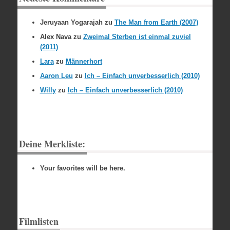
Jeruyaan Yogarajah
zu
The Man from Earth (2007)
Alex Nava
zu
Zweimal Sterben ist einmal zuviel
(2011)
Lara
zu
Männerhort
Aaron Leu
zu
Ich – Einfach unverbesserlich (2010)
Willy
zu
Ich – Einfach unverbesserlich (2010)
Deine Merkliste:
Your favorites will be here.
Filmlisten