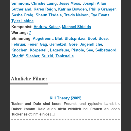
Simmons
,
Christie Laing
,
Jesse Moss
,
Joseph Allan
Sutherland
,
Karen Reigh
,
Katrina Bowden
,
Philip Granger
,
Sasha Craig
,
Shaun Tisdale
,
Travis Nelson
,
Tye Evans
,
Tyler Labine
Komponist:
Andrew Kaiser
,
Michael Shields
Wertung:
7
Stimmung:
Abgetrennt
,
Blut
,
Blutspritzer
,
Boot
,
Böse
,
Februar
,
Feuer
,
Gag
,
Gemetzel
,
Gore
,
Jugendliche
,
Knochen
,
Körperteil
,
Lagerfeuer
,
Pistole
,
See
,
Selbstmord
,
Sheriff
,
Slasher
,
Suizid
,
Tankstelle
Ähnliche Filme:
Kill Theory (2009)
Tucker und Dale sind beste Freunde und typische Landeier.
Daher kommt Dale auch nicht wirklich bei Frauen an, doch
Tucker zeigt ihm einige [...]