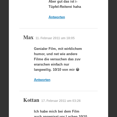
Aber gut das ist i-
Tüpfel-Reiterei haha
Antworten
Max
11. Februar 2011 um 18:05
Genialer Film, mit wirklichem
humor, und net wie andere
Filme die versuchen das zuv
erarschen einfach nur
langweilig. 10/10 von mir 😀
Antworten
Kottan
17. Februar 2011 um 03:26
Ich habe mich bei dem Film
auch angepisst vor Lachen 10/10