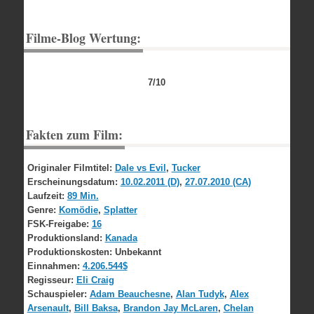
Filme-Blog Wertung:
7/10
Fakten zum Film:
Originaler Filmtitel:
Dale vs Evil
,
Tucker
Erscheinungsdatum:
10.02.2011 (D)
,
27.07.2010 (CA)
Laufzeit:
89 Min.
Genre:
Komödie
,
Splatter
FSK-Freigabe:
16
Produktionsland:
Kanada
Produktionskosten:
Unbekannt
Einnahmen:
4.206.544$
Regisseur:
Eli Craig
Schauspieler:
Adam Beauchesne
,
Alan Tudyk
,
Alex
Arsenault
,
Bill Baksa
,
Brandon Jay McLaren
,
Chelan