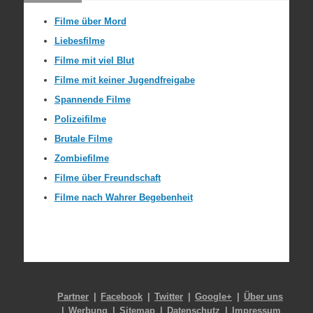
Filme über Mord
Liebesfilme
Filme mit viel Blut
Filme mit keiner Jugendfreigabe
Spannende Filme
Polizeifilme
Brutale Filme
Zombiefilme
Filme über Freundschaft
Filme nach Wahrer Begebenheit
Partner
Facebook
Twitter
Google+
Über uns
Werbung
Sitemap
Datenschutz
Impressum