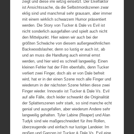
zeigt und diese irre witzig einsetzt. Der Ekelfaktor
ist Ansichtssache, da die Selbstmordszenen zwar
eklig sind und manchmal sehr grausam, aber immer
mit einem wirklich schwarzem Humor präsentiert
werden. Die Story von Tucker & Dale vs Evil ist
nicht sonderlich ausgefallen und spielt auch nicht
den Mittelpunkt. Hier wären wir auch bei der
größten Schwäche von diesem außergewöhnlichen
Backwoodslasher, denn so lustig er auch ist, ab
und an muss die Handlung auch einmal ernst
werden, und hier wird es schnell langweilig. Einen
kleinen Fehler hat der Film ebenfalls, denn Tucker
verliert zwei Finger, doch als er von Dale befreit
wird, hat er in der einen Szene noch alle Finger und
wiederum in der nächsten Szene fehlen diese zwei
Finger wieder. Innovativ ist Tucker & Dale Vs. Evil
auf alle Fälle, doch leider schwankt die Originalität
der Splatterszenen sehr stark, so sind manche echt
genial und ausgefallen, aber wiederum Andere sehr
langweilig gehalten. Tyler Labine (Reaper) und Alan
Tudyk sind wie maßgeschneidert für ihre Rollen,
überzeugende und einfach nur lustige Landeier. Im
großen und Ganzen ist Tucker & Dale Vs. Evil eine