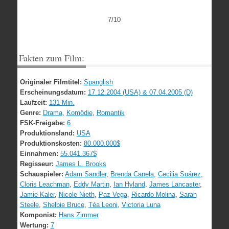
7/10
Fakten zum Film:
Originaler Filmtitel:
Spanglish
Erscheinungsdatum:
17.12.2004 (USA) & 07.04.2005 (D)
Laufzeit:
131 Min.
Genre:
Drama
,
Komödie
,
Romantik
FSK-Freigabe:
6
Produktionsland:
USA
Produktionskosten:
80.000.000$
Einnahmen:
55.041.367$
Regisseur:
James L. Brooks
Schauspieler:
Adam Sandler
,
Brenda Canela
,
Cecilia Suárez
,
Cloris Leachman
,
Eddy Martin
,
Ian Hyland
,
James Lancaster
,
Jamie Kaler
,
Nicole Nieth
,
Paz Vega
,
Ricardo Molina
,
Sarah
Steele
,
Shelbie Bruce
,
Téa Leoni
,
Victoria Luna
Komponist:
Hans Zimmer
Wertung:
7