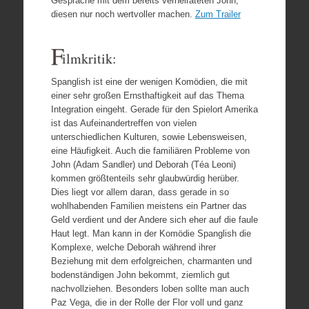
Gespräche mit dem bereits verheirateten John,
diesen nur noch wertvoller machen.
Zum Trailer
F
ilmkritik:
Spanglish ist eine der wenigen Komödien, die mit
einer sehr großen Ernsthaftigkeit auf das Thema
Integration eingeht. Gerade für den Spielort Amerika
ist das Aufeinandertreffen von vielen
unterschiedlichen Kulturen, sowie Lebensweisen,
eine Häufigkeit. Auch die familiären Probleme von
John (Adam Sandler) und Deborah (Téa Leoni)
kommen größtenteils sehr glaubwürdig herüber.
Dies liegt vor allem daran, dass gerade in so
wohlhabenden Familien meistens ein Partner das
Geld verdient und der Andere sich eher auf die faule
Haut legt. Man kann in der Komödie Spanglish die
Komplexe, welche Deborah während ihrer
Beziehung mit dem erfolgreichen, charmanten und
bodenständigen John bekommt, ziemlich gut
nachvollziehen. Besonders loben sollte man auch
Paz Vega, die in der Rolle der Flor voll und ganz