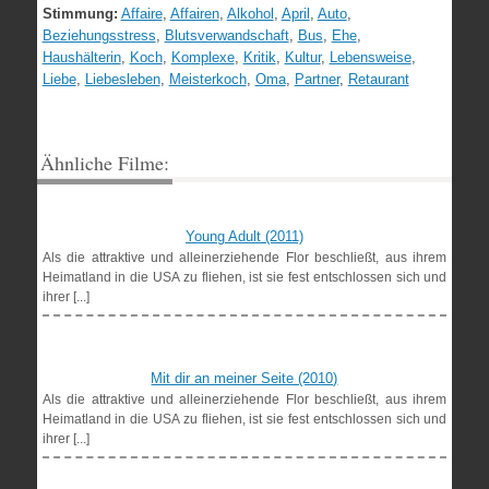
Stimmung:
Affaire
,
Affairen
,
Alkohol
,
April
,
Auto
,
Beziehungsstress
,
Blutsverwandschaft
,
Bus
,
Ehe
,
Haushälterin
,
Koch
,
Komplexe
,
Kritik
,
Kultur
,
Lebensweise
,
Liebe
,
Liebesleben
,
Meisterkoch
,
Oma
,
Partner
,
Retaurant
Ähnliche Filme:
Young Adult (2011)
Als die attraktive und alleinerziehende Flor beschließt, aus ihrem
Heimatland in die USA zu fliehen, ist sie fest entschlossen sich und
ihrer [...]
Mit dir an meiner Seite (2010)
Als die attraktive und alleinerziehende Flor beschließt, aus ihrem
Heimatland in die USA zu fliehen, ist sie fest entschlossen sich und
ihrer [...]