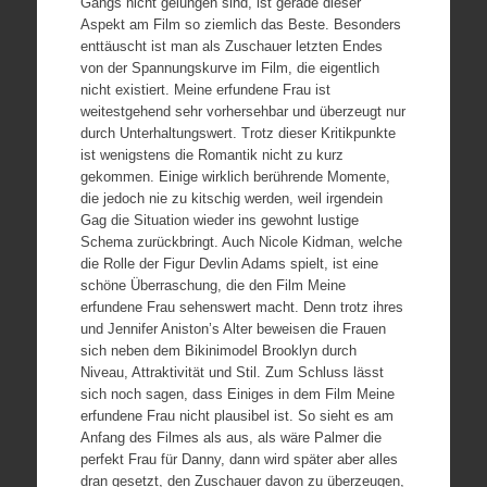
Gangs nicht gelungen sind, ist gerade dieser
Aspekt am Film so ziemlich das Beste. Besonders
enttäuscht ist man als Zuschauer letzten Endes
von der Spannungskurve im Film, die eigentlich
nicht existiert. Meine erfundene Frau ist
weitestgehend sehr vorhersehbar und überzeugt nur
durch Unterhaltungswert. Trotz dieser Kritikpunkte
ist wenigstens die Romantik nicht zu kurz
gekommen. Einige wirklich berührende Momente,
die jedoch nie zu kitschig werden, weil irgendein
Gag die Situation wieder ins gewohnt lustige
Schema zurückbringt. Auch Nicole Kidman, welche
die Rolle der Figur Devlin Adams spielt, ist eine
schöne Überraschung, die den Film Meine
erfundene Frau sehenswert macht. Denn trotz ihres
und Jennifer Aniston’s Alter beweisen die Frauen
sich neben dem Bikinimodel Brooklyn durch
Niveau, Attraktivität und Stil. Zum Schluss lässt
sich noch sagen, dass Einiges in dem Film Meine
erfundene Frau nicht plausibel ist. So sieht es am
Anfang des Filmes als aus, als wäre Palmer die
perfekt Frau für Danny, dann wird später aber alles
dran gesetzt, den Zuschauer davon zu überzeugen,