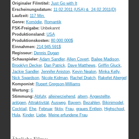
Originaler Filmtitel:
Just Go with It
Erscheinungsdatum:
11.02.2011 (USA) & 24.02.2011(D)
Laufzeit:
117 Min.
Genre:
Komödie
,
Romantik
FSK-Freigabe:
Unbekannt
Produktionsland:
USA
Produktionskosten:
80.000.000$
Einnahmen:
214.945.591$
Regisseur:
Dennis Dugan
Schauspieler:
Adam Sandler
,
Allen Covert
,
Bailee Madison
,
Brooklyn Decker
,
Dan Patrick
,
Dave Matthews
,
Griffin Gluck
,
Jackie Sandler
,
Jennifer Aniston
,
Kevin Nealon
,
Minka Kelly
,
Nick Swardson
,
Nicole Kidman
,
Rachel Dratch
,
Rakefet Abergel
Komponist:
Rupert Gregson-Williams
Wertung:
6
Stimmung:
Abfuhr
,
alleinerziehend
,
altern
,
Angestellte
,
anlügen
,
Attraktivität
,
Ausweg
,
Bayern
,
Bezahlen
,
Bikinimodel
,
Cocktail
,
Ehe
,
Februar
,
fiktiv
,
Frau
,
graues Entlein
,
Highschool
,
Hula
,
Kinder
,
Liebe
,
Meine erfundene Frau
Ähnliche Filme: