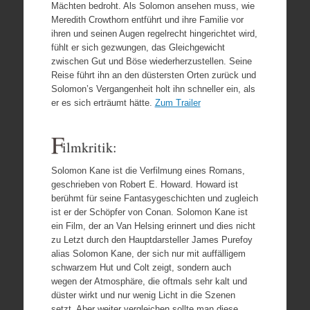
Mächten bedroht. Als Solomon ansehen muss, wie
Meredith Crowthorn entführt und ihre Familie vor
ihren und seinen Augen regelrecht hingerichtet wird,
fühlt er sich gezwungen, das Gleichgewicht
zwischen Gut und Böse wiederherzustellen. Seine
Reise führt ihn an den düstersten Orten zurück und
Solomon’s Vergangenheit holt ihn schneller ein, als
er es sich erträumt hätte.
Zum Trailer
F
ilmkritik:
Solomon Kane ist die Verfilmung eines Romans,
geschrieben von Robert E. Howard. Howard ist
berühmt für seine Fantasygeschichten und zugleich
ist er der Schöpfer von Conan. Solomon Kane ist
ein Film, der an Van Helsing erinnert und dies nicht
zu Letzt durch den Hauptdarsteller James Purefoy
alias Solomon Kane, der sich nur mit auffälligem
schwarzem Hut und Colt zeigt, sondern auch
wegen der Atmosphäre, die oftmals sehr kalt und
düster wirkt und nur wenig Licht in die Szenen
setzt. Aber weiter vergleichen sollte man diese