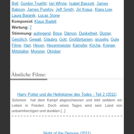
Bell
,
Gordon Truefitt
,
Ian Whyte
,
Isabel Bassett
,
James
Babson
,
James Purefoy
,
Jeff Smith
,
Jiri Kraus
,
Klara Low
,
Laura Baranik
,
Lucas Stone
Komponist:
Klaus Badelt
Wertung:
7
Stimmung:
aufregend
,
Böse
,
Dämon
,
Dunkelheit
,
Düster
,
Geistlich
,
Gewalt
,
Gläubig
,
Gott
,
Großbritanien
,
gruselig
,
Gute
Filme
,
Hart
,
Hexen
,
Hexenmeister
,
Kämpfer
,
Kirche
,
Krieger
,
Mittelalter
,
Monster
,
Oktober
Ähnliche Filme:
Harry Potter und die Heiligtümer des Todes - Teil 2 (2011)
Solomon hat dem Kampf abgeschworen und lebt seitdem ein
Leben in Frieden. Doch eines Tages wird sein Land von
unbarmherzigen und dunklen [...]
Night of the Demons (2011)