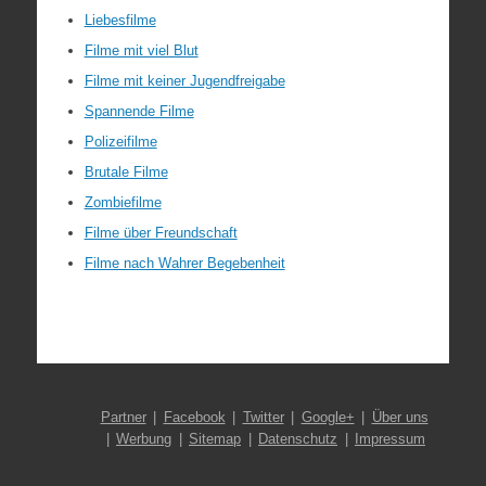
Liebesfilme
Filme mit viel Blut
Filme mit keiner Jugendfreigabe
Spannende Filme
Polizeifilme
Brutale Filme
Zombiefilme
Filme über Freundschaft
Filme nach Wahrer Begebenheit
Partner
Facebook
Twitter
Google+
Über uns
Werbung
Sitemap
Datenschutz
Impressum