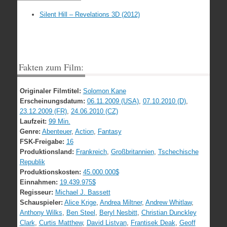
Silent Hill – Revelations 3D (2012)
Fakten zum Film:
Originaler Filmtitel:
Solomon Kane
Erscheinungsdatum:
06.11.2009 (USA)
,
07.10.2010 (D)
,
23.12.2009 (FR)
,
24.06.2010 (CZ)
Laufzeit:
99 Min.
Genre:
Abenteuer
,
Action
,
Fantasy
FSK-Freigabe:
16
Produktionsland:
Frankreich
,
Großbritannien
,
Tschechische
Republik
Produktionskosten:
45.000.000$
Einnahmen:
19.439.975$
Regisseur:
Michael J. Bassett
Schauspieler:
Alice Krige
,
Andrea Miltner
,
Andrew Whitlaw
,
Anthony Wilks
,
Ben Steel
,
Beryl Nesbitt
,
Christian Dunckley
Clark
,
Curtis Matthew
,
David Listvan
,
Frantisek Deak
,
Geoff