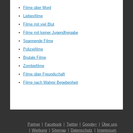
Filme über Mord
Liebesfilme
Filme mit viel Blut
Filme mit keiner Jugendfreigabe
Spannende Filme
Polizeifilme
Brutale Filme
Zombiefilme
Filme über Freundschaft
Filme nach Wahrer Begebenheit
Partner
Facebook
Twitter
Google+
Über uns
Werbung
Sitemap
Datenschutz
Impressum