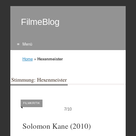
FilmeBlog
Menü
Zum Inhalt springen
Home
»
Hexenmeister
Stimmung: Hexenmeister
FILMKRITIK
7
/
10
Solomon Kane (2010)