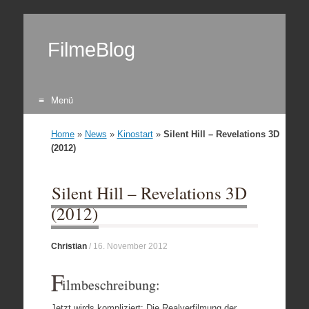
FilmeBlog
Menü
Zum Inhalt springen
Home
»
News
»
Kinostart
»
Silent Hill – Revelations 3D
(2012)
Silent Hill – Revelations 3D
(2012)
Christian
/
16. November 2012
F
ilmbeschreibung:
Jetzt wirds kompliziert: Die Realverfilmung der