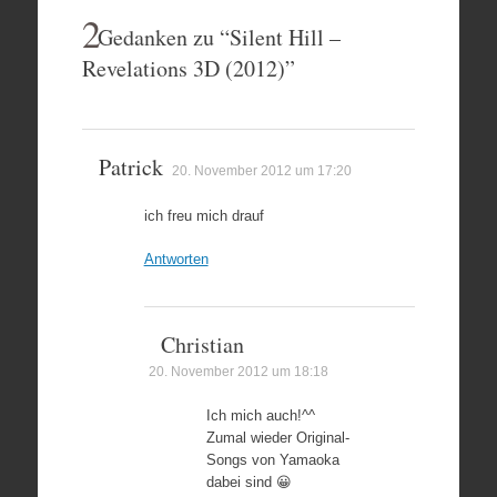
2
Gedanken zu “
Silent Hill –
Revelations 3D (2012)
”
Patrick
20. November 2012 um 17:20
ich freu mich drauf
Antworten
Christian
20. November 2012 um 18:18
Ich mich auch!^^
Zumal wieder Original-
Songs von Yamaoka
dabei sind 😀