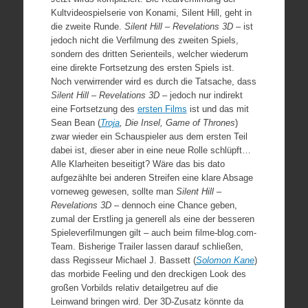
Kultvideospielserie von Konami, Silent Hill, geht in
die zweite Runde.
Silent Hill – Revelations 3D
– ist
jedoch nicht die Verfilmung des zweiten Spiels,
sondern des dritten Serienteils, welcher wiederum
eine direkte Fortsetzung des ersten Spiels ist.
Noch verwirrender wird es durch die Tatsache, dass
Silent Hill – Revelations 3D
– jedoch nur indirekt
eine Fortsetzung des
ersten Films
ist und das mit
Sean Bean (
Troja
, Die Insel, Game of Thrones
)
zwar wieder ein Schauspieler aus dem ersten Teil
dabei ist, dieser aber in eine neue Rolle schlüpft…
Alle Klarheiten beseitigt? Wäre das bis dato
aufgezählte bei anderen Streifen eine klare Absage
vorneweg gewesen, sollte man
Silent Hill –
Revelations 3D –
dennoch eine Chance geben,
zumal der Erstling ja generell als eine der besseren
Spieleverfilmungen gilt – auch beim filme-blog.com-
Team. Bisherige Trailer lassen darauf schließen,
dass Regisseur Michael J. Bassett (
Solomon Kane
)
das morbide Feeling und den dreckigen Look des
großen Vorbilds relativ detailgetreu auf die
Leinwand bringen wird. Der 3D-Zusatz könnte da