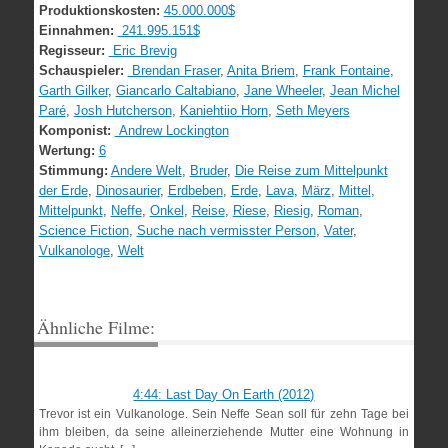
Produktionskosten:
45.000.000$
Einnahmen:
241.995.151$
Regisseur:
Eric Brevig
Schauspieler:
Brendan Fraser
,
Anita Briem
,
Frank Fontaine
,
Garth Gilker
,
Giancarlo Caltabiano
,
Jane Wheeler
,
Jean Michel
Paré
,
Josh Hutcherson
,
Kaniehtiio Horn
,
Seth Meyers
Komponist:
Andrew Lockington
Wertung:
6
Stimmung:
Andere Welt
,
Bruder
,
Die Reise zum Mittelpunkt
der Erde
,
Dinosaurier
,
Erdbeben
,
Erde
,
Lava
,
März
,
Mittel
,
Mittelpunkt
,
Neffe
,
Onkel
,
Reise
,
Riese
,
Riesig
,
Roman
,
Science Fiction
,
Suche nach vermisster Person
,
Vater
,
Vulkanologe
,
Welt
Ähnliche Filme:
4:44: Last Day On Earth (2012)
Trevor ist ein Vulkanologe. Sein Neffe Sean soll für zehn Tage bei
ihm bleiben, da seine alleinerziehende Mutter eine Wohnung in