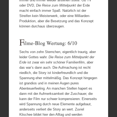
immer und immer wieder ansehen sollte. Ob TV
oder DVD,
Die Reise zum Mittelpunkt
der Erde
macht einfach immer Spaß. Natürlich ist der
Streifen kein Meisterwerk, oder eine Milliarden-
Produktion, aber die Besetzung und das Konzept
können durchaus überzeugen.
F
ilme-Blog Wertung: 6/10
Sechs von zehn Sternchen, eigentlich traurig, aber
leider Gottes wahr.
Die Reise zum Mittelpunkt der
Erde
ist zwar ein sehr schöner Familienfilm, aber
das war’s dann auch. Die Aufmachung ist recht
niedlich, die Story ist kinderfreundlich und die
Spannung eher mittelmäßig. Das Konzept hingegen
ist grandios und in meinen Augen pures
Abenteuerfeeling. An manchen Stellen hapert es
dann mit der Aufmerksamkeit der Zuschauer, die
kann der Film nur schwer kompensieren. Einerseits
wird Spannung durch neue Elemente aufgebaut,
anderseits verliert die Story an wert. Zuviel
Klischee bildet hier den Alltag und werden