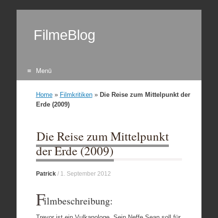
FilmeBlog
Menü
Zum Inhalt springen
Home
»
Filmkritiken
»
Die Reise zum Mittelpunkt der
Erde (2009)
Die Reise zum Mittelpunkt
der Erde (2009)
Patrick
/
1. September 2012
F
ilmbeschreibung:
Trevor ist ein Vulkanologe. Sein Neffe Sean soll für