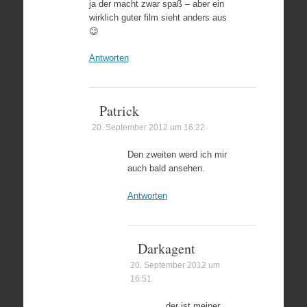
ja der macht zwar spaß – aber ein
wirklich guter film sieht anders aus
😉
Antworten
Patrick
20. September 2012 um 16:22
Den zweiten werd ich mir
auch bald ansehen.
Antworten
Darkagent
20. September 2012 um
16:51
der ist meiner