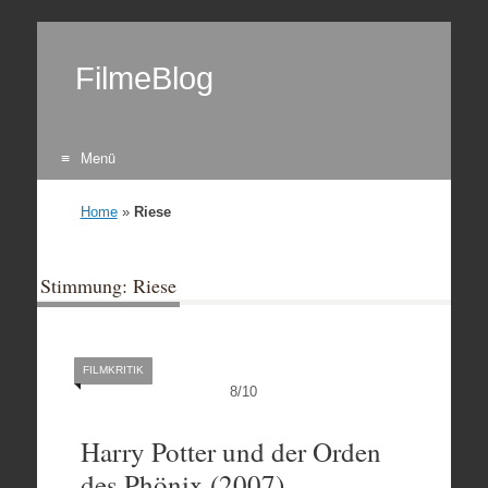
FilmeBlog
Menü
Zum Inhalt springen
Home
»
Riese
Stimmung: Riese
FILMKRITIK
8
/
10
Harry Potter und der Orden
des Phönix (2007)