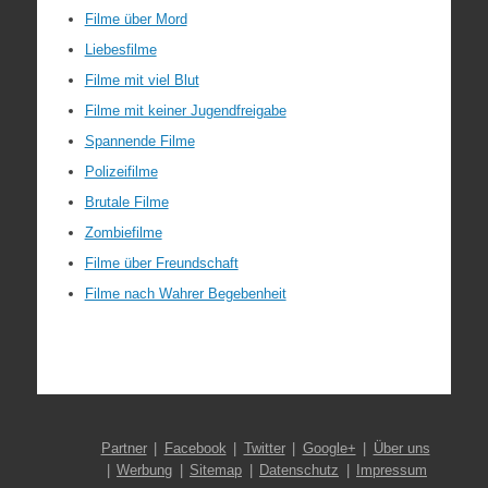
Filme über Mord
Liebesfilme
Filme mit viel Blut
Filme mit keiner Jugendfreigabe
Spannende Filme
Polizeifilme
Brutale Filme
Zombiefilme
Filme über Freundschaft
Filme nach Wahrer Begebenheit
Partner
Facebook
Twitter
Google+
Über uns
Werbung
Sitemap
Datenschutz
Impressum