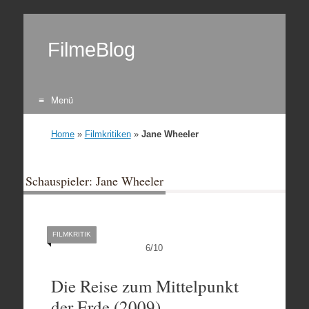
FilmeBlog
Menü
Zum Inhalt springen
Home
»
Filmkritiken
»
Jane Wheeler
Schauspieler: Jane Wheeler
FILMKRITIK
6
/
10
Die Reise zum Mittelpunkt
der Erde (2009)