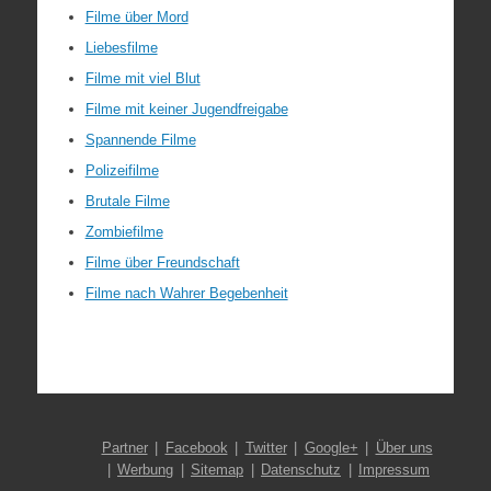
Filme über Mord
Liebesfilme
Filme mit viel Blut
Filme mit keiner Jugendfreigabe
Spannende Filme
Polizeifilme
Brutale Filme
Zombiefilme
Filme über Freundschaft
Filme nach Wahrer Begebenheit
Partner
Facebook
Twitter
Google+
Über uns
Werbung
Sitemap
Datenschutz
Impressum