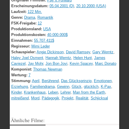
Originaler Filmtitel:
Pay It Forward
Erscheinungsdatum:
05.04.2001 (D)
,
20.10.2000 (USA)
Laufzeit:
122 Min.
Genre:
Drama
,
Romantik
FSK-Freigabe:
12
Produktionsland:
USA
Produktionskosten:
40.000.000$
Einnahmen:
55.707.411$
Regisseur:
Mimi Leder
Schauspieler:
Angie Dickinson
,
David Ramsey
,
Gary Werntz
,
Haley Joel Osment
,
Hannah Werntz
,
Helen Hunt
,
James
Caviezel
,
Jay Mohr
,
Jon Bon Jovi
,
Kevin Spacey
,
Marc Donato
Komponist:
Thomas Newman
Wertung:
7
Stimmung:
April
,
Berührend
,
Das Glücksprinzip
,
Emotionen
,
Erziehung
,
Familiendrama
,
Gewinn
,
Glück
,
glücklich
,
K-Pax
,
Kinder
,
Krankenhaus
,
Leben
,
Lehrer
,
Man from the Earth
,
mitreißend
,
Mord
,
Pädagogik
,
Projekt
,
Realität
,
Schjicksal
Ähnliche Filme: