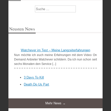
Suchen
Neusten News
Watchever im Test – Meine Langzeiterfahrungen
Nun möchte ich euch meine Erfahrungen mit dem Video On
Demand Anbieter Watchever schildern. Da ich nun schon seit
sechs Monaten den Service [...]
3 Days To Kill
Death Do Us Part
Mehr News →