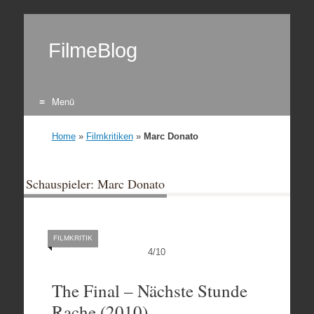
FilmeBlog
Menü
Zum Inhalt springen
Home
»
Filmkritiken
»
Marc Donato
Schauspieler: Marc Donato
FILMKRITIK
4
/
10
The Final – Nächste Stunde
Rache (2010)