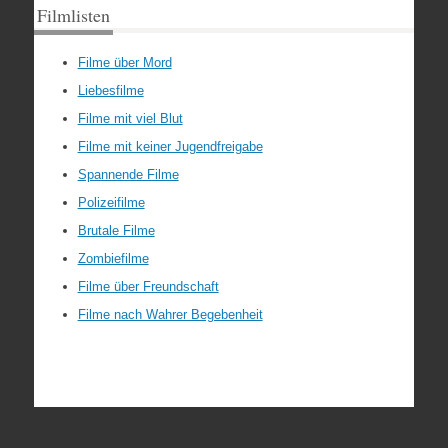
Filmlisten
Filme über Mord
Liebesfilme
Filme mit viel Blut
Filme mit keiner Jugendfreigabe
Spannende Filme
Polizeifilme
Brutale Filme
Zombiefilme
Filme über Freundschaft
Filme nach Wahrer Begebenheit