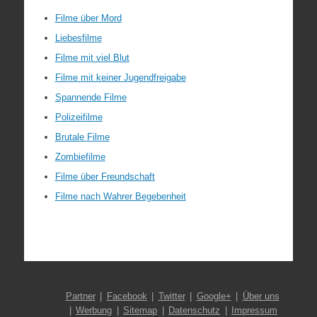
Filme über Mord
Liebesfilme
Filme mit viel Blut
Filme mit keiner Jugendfreigabe
Spannende Filme
Polizeifilme
Brutale Filme
Zombiefilme
Filme über Freundschaft
Filme nach Wahrer Begebenheit
Partner
Facebook
Twitter
Google+
Über uns
Werbung
Sitemap
Datenschutz
Impressum