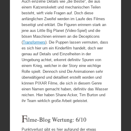
Auch einzelne Details wie „die Bestie“, die aus
einem Katzenskelett und mechanischen Teilen
besteht, wirft viele Fragen auf. Doch diese
anfänglichen Zweifel werden im Laufe des Filmes
beseitigt und erklärt. Die Figuren erinnern stark an
jene aus Little Big Planet (Video-Spiel) und die
bösen Maschinen erinnern an die Decepticons
(
Transformers
). Die Puppen lassen vermuten, dass
es sich hier um ein Kinderfilm handelt, doch wer
genau auf Details und Einzelheiten in der
Umgebung achtet, erkennt definitiv Spuren von
einem Krieg, welcher in der Story eine wichtige
Rolle spielt. Dennoch sind Die Animationen sehr
überwältigend und detailliert erstellt worden und
können PIXAR Filme, die sich in diesem Genre
einen Namen gemacht haben, definitiv das Wasser
reichen. Hier haben Shane Acker, Tim Burton und
ihr Team wirklich große Arbeit geleistet.
F
ilme-Blog Wertung: 6/10
Punktverlust gibt es hier aufgrund der etwas