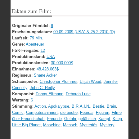
Fakten zum Film:
Originaler Filmtitel:
9
Erscheinungsdatum:
09.09.2009 (USA) & 25.2.2010 (D)
Laufzeit:
79 Min.
Genre:
Abenteuer
FSK-Freigabe:
12
Produktionsland:
USA
Produktionskosten:
30.000.000$
Einnahmen:
48.428.063$
Regisseur:
Shane Acker
Schauspieler:
Christopher Plummer
,
Elijah Wood
,
Jennifer
Connelly
,
John C. Reilly
Komponist:
Danny Elfmann
,
Deborah Lurie
Wertung:
6
Stimmung:
Action
,
Apokalypse
,
B.R.A.I.N.
,
Bestie
,
Brain
,
Comic
,
Computeranimiert
,
die bestie
,
Februar
,
Figuren
,
Filme
über Freundschaft
,
Freunde
,
Gefahr
,
gefährlich
,
Kampf
,
Krieg
,
Little Big Planet
,
Maschine
,
Mensch
,
Mysteriös
,
Mystery