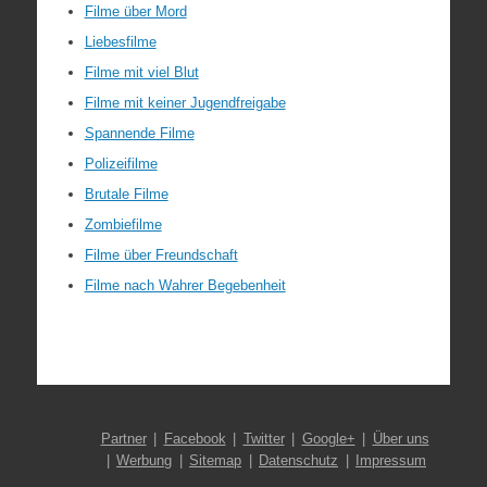
Filme über Mord
Liebesfilme
Filme mit viel Blut
Filme mit keiner Jugendfreigabe
Spannende Filme
Polizeifilme
Brutale Filme
Zombiefilme
Filme über Freundschaft
Filme nach Wahrer Begebenheit
Partner
Facebook
Twitter
Google+
Über uns
Werbung
Sitemap
Datenschutz
Impressum