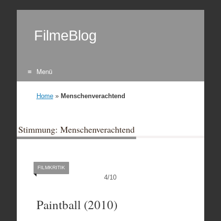
FilmeBlog
Menü
Zum Inhalt springen
Home
»
Menschenverachtend
Stimmung: Menschenverachtend
FILMKRITIK
4
/
10
Paintball (2010)