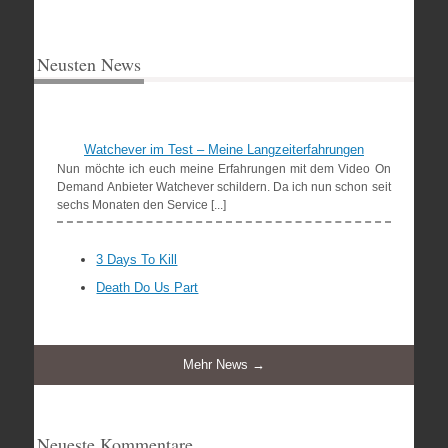
Neusten News
Watchever im Test – Meine Langzeiterfahrungen
Nun möchte ich euch meine Erfahrungen mit dem Video On
Demand Anbieter Watchever schildern. Da ich nun schon seit
sechs Monaten den Service [...]
3 Days To Kill
Death Do Us Part
Mehr News →
Neueste Kommentare