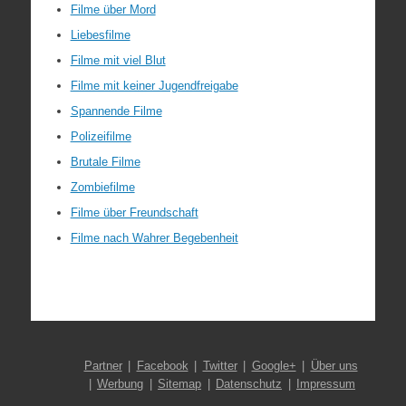
Filme über Mord
Liebesfilme
Filme mit viel Blut
Filme mit keiner Jugendfreigabe
Spannende Filme
Polizeifilme
Brutale Filme
Zombiefilme
Filme über Freundschaft
Filme nach Wahrer Begebenheit
Partner
Facebook
Twitter
Google+
Über uns
Werbung
Sitemap
Datenschutz
Impressum