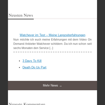
Neusten News
Watchever im Test – Meine Langzeiterfahrungen
Nun möchte ich euch meine Erfahrungen mit dem Video On
Demand Anbieter Watchever schildern. Da ich nun schon seit
sechs Monaten den Service [...]
3 Days To Kill
Death Do Us Part
Mehr News →
Neueste Kommentare