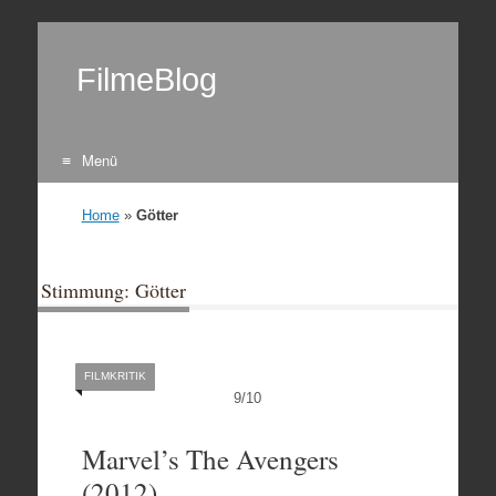
FilmeBlog
Menü
Zum Inhalt springen
Home
»
Götter
Stimmung: Götter
FILMKRITIK
9
/
10
Marvel’s The Avengers
(2012)