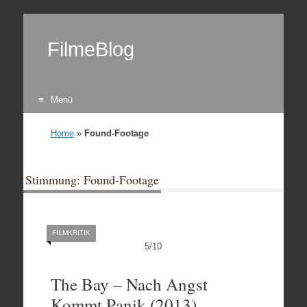
FilmeBlog
Menü
Zum Inhalt springen
Home
»
Found-Footage
Stimmung: Found-Footage
FILMKRITIK
5
/
10
The Bay – Nach Angst
Kommt Panik (2013)