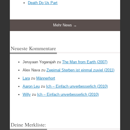
Death Do Us Part
Mehr News →
Neueste Kommentare
Jeruyaan Yogarajah
zu
The Man from Earth (2007)
Alex Nava
zu
Zweimal Sterben ist einmal zuviel (2011)
Lara
zu
Männerhort
Aaron Leu
zu
Ich – Einfach unverbesserlich (2010)
Willy
zu
Ich – Einfach unverbesserlich (2010)
Deine Merkliste: